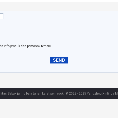
.
da info produk dan pemasok terbaru.
litas Sabuk jaring baja tahan karat pemasok.
© 2022 - 2025 Yangzhou Xinlihua Mes