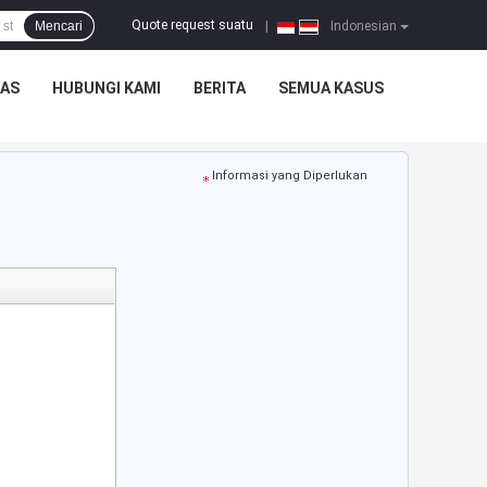
Quote request suatu
Mencari
|
Indonesian
TAS
HUBUNGI KAMI
BERITA
SEMUA KASUS
Informasi yang Diperlukan