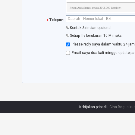
Pesan Anda harus antara 20-3.000 karakter!
Telepon:
Kontak & rincian opsional
Setiap file berukuran 10 M maks.
Please reply saya dalam waktu 24 jam
Email saya dua kali minggu update pa
Kebijakan pribadi
| Cina Bagus kua