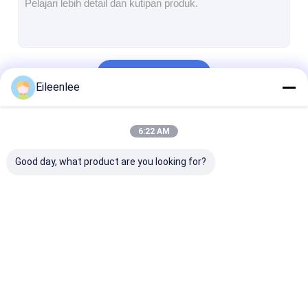
Terus
Eileenlee
Kategori Kami
6:22 AM
Good day, what product are you looking for?
Sabuk jaring baja
Jaring Kawat Spiral
Wire Mesh Suh
tahan karat
Tinggi