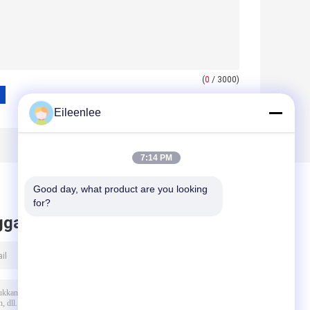
(
0
/ 3000)
Eileenlee
7:14 PM
Good day, what product are you looking 
for?
ggalkan pesan