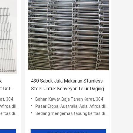
x
430 Sabuk Jala Makanan Stainless
t Untuk
Steel Untuk Konveyor Telur Daging
at, 304
Bahan:Kawat Baja Tahan Karat, 304
ll, Amerika
Pasar:Eropa, Australia, Asia, Afirca dll, Amerika
kantong plastik +
Sedang mengemas:tabung kertas di dalam + kotak wodden + kantong plastik +