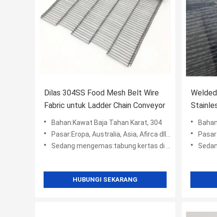
Dilas 304SS Food Mesh Belt Wire
Welded 
Fabric untuk Ladder Chain Conveyor
Stainle
Belt
Bahan:Kawat Baja Tahan Karat, 304
Bahan
Pasar:Eropa, Australia, Asia, Afirca dll, Amerika
Pasar:Er
Sedang mengemas:tabung kertas di dalam + kotak wodden + kantong plastik +
Sedang menge
HUBUNGI SEKARANG