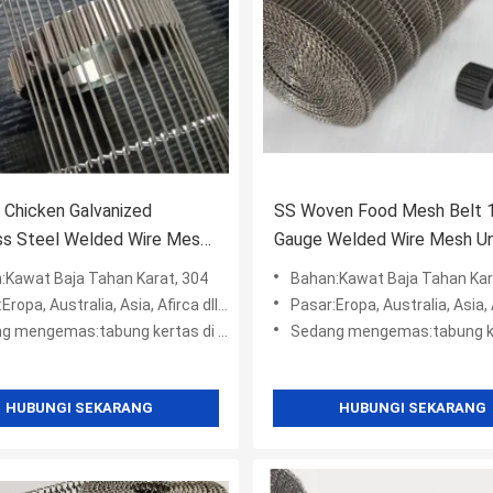
Chicken Galvanized
SS Woven Food Mesh Belt 
ss Steel Welded Wire Mesh
Gauge Welded Wire Mesh U
Konveyor
:Kawat Baja Tahan Karat, 304
Bahan:Kawat Baja Tahan Kar
opa, Australia, Asia, Afirca dll, Amerika
Pasar:Eropa, Australia, Asia, Afirca d
mas:tabung kertas di dalam + kotak wodden + kantong plastik +
Sedang mengemas:tabung kertas di dalam + kotak wodden + 
HUBUNGI SEKARANG
HUBUNGI SEKARANG