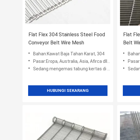
Flat Flex 304 Stainless Steel Food
Flat Fl
Conveyor Belt Wire Mesh
Belt Wi
Bahan:Kawat Baja Tahan Karat, 304
Bahan
Pasar:Eropa, Australia, Asia, Afirca dll, Amerika
Pasar:Er
Sedang mengemas:tabung kertas di dalam + kotak wodden + kantong plastik +
Sedang menge
HUBUNGI SEKARANG