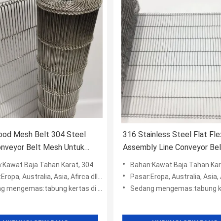
ood Mesh Belt 304 Steel
316 Stainless Steel Flat Fle
onveyor Belt Mesh Untuk
Assembly Line Conveyor Bel
Pengiriman Makanan
:Kawat Baja Tahan Karat, 304
Bahan:Kawat Baja Tahan Kar
opa, Australia, Asia, Afirca dll, Amerika
Pasar:Eropa, Australia, Asia, Afirca d
mas:tabung kertas di dalam + kotak wodden + kantong plastik +
Sedang mengemas:tabung kertas di dalam + kotak wodden + 