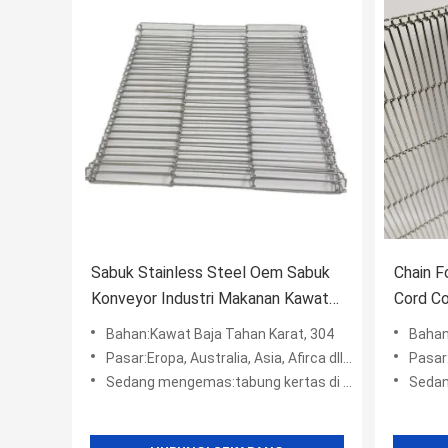
Sabuk Stainless Steel Oem Sabuk
Chain F
Konveyor Industri Makanan Kawat
Cord C
Mesh
Tungku
Bahan:Kawat Baja Tahan Karat, 304
Bahan
Pasar:Eropa, Australia, Asia, Afirca dll, Amerika
Pasar:Er
Sedang mengemas:tabung kertas di dalam + kotak wodden + kantong plastik +
Sedang menge