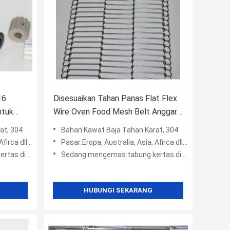
16
Disesuaikan Tahan Panas Flat Flex
ntuk
Wire Oven Food Mesh Belt Anggar
Rolls
at, 304
Bahan:Kawat Baja Tahan Karat, 304
ll, Amerika
Pasar:Eropa, Australia, Asia, Afirca dll, Amerika
kantong plastik +
Sedang mengemas:tabung kertas di dalam + kotak wodden + kantong plastik +
HUBUNGI SEKARANG