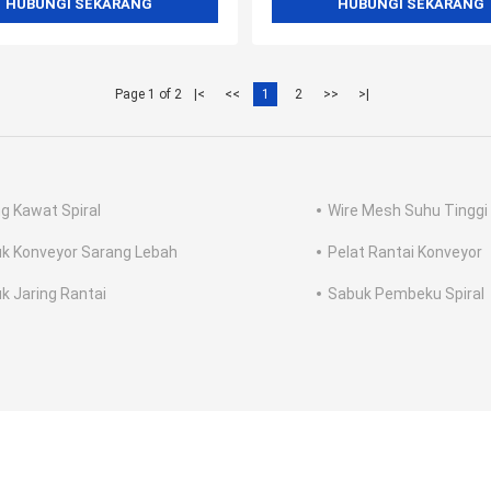
HUBUNGI SEKARANG
HUBUNGI SEKARANG
Page 1 of 2
|<
<<
1
2
>>
>|
ng Kawat Spiral
Wire Mesh Suhu Tinggi
k Konveyor Sarang Lebah
Pelat Rantai Konveyor
k Jaring Rantai
Sabuk Pembeku Spiral