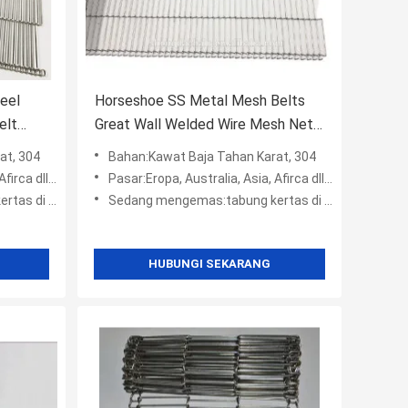
eel
Horseshoe SS Metal Mesh Belts
elt
Great Wall Welded Wire Mesh Net
Untuk Mesin
at, 304
Bahan:Kawat Baja Tahan Karat, 304
ll, Amerika
Pasar:Eropa, Australia, Asia, Afirca dll, Amerika
kantong plastik +
Sedang mengemas:tabung kertas di dalam + kotak wodden + kantong plastik +
HUBUNGI SEKARANG