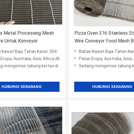
ex Metal Processing Mesh
Pizza Oven 316 Stainless St
re Untuk Konveyor
Wire Conveyor Food Mesh B
Untuk Memanggang
:Kawat Baja Tahan Karat, 304
Bahan:Kawat Baja Tahan Kar
opa, Australia, Asia, Afirca dll, Amerika
Pasar:Eropa, Australia, Asia, Afirca d
mas:tabung kertas di dalam + kotak wodden + kantong plastik +
Sedang mengemas:tabung kertas di dalam + kotak wodden + 
HUBUNGI SEKARANG
HUBUNGI SEKARANG