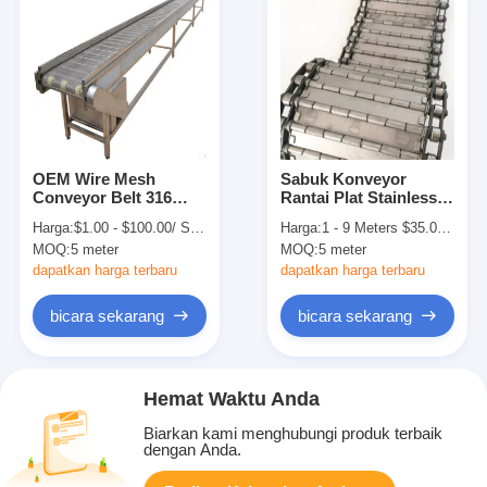
OEM Wire Mesh
Sabuk Konveyor
Conveyor Belt 316
Rantai Plat Stainless
Pelat Rantai Stainless
Steel Galvanis Untuk
Harga:
$1.00 - $100.00/ Square Meter|10 Square Meter/Square Meters(Min. Order)
Harga:
1 - 9 Meters $35.00， 10 - 19 Meters $34.00， 20 - 49 Meters $30.00， >=50 Meters $29.00
Steel
Chip
MOQ:
5 meter
MOQ:
5 meter
dapatkan harga terbaru
dapatkan harga terbaru
bicara sekarang
bicara sekarang
Hemat Waktu Anda
Biarkan kami menghubungi produk terbaik
dengan Anda.