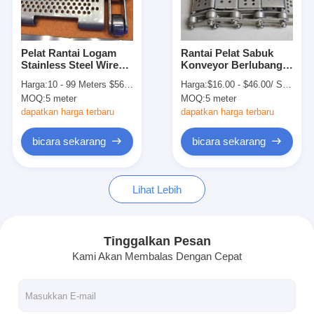
Wisata pabrik
Kontrol kualitas
Pelat Rantai Logam
Rantai Pelat Sabuk
Stainless Steel Wire
Konveyor Berlubang
Hubungi kami
Mesh Conveyor Belt
Stainless Steel Beban
Harga:
10 - 99 Meters $56.80， 100 - 999 Meters $47.60， >=1000 Meters $25.20
Harga:
$16.00 - $46.00/ Square Meter|10 Square Meter/Square Meters(Min. Order)
Untuk Industri Chip
Tinggi
MOQ:
5 meter
MOQ:
5 meter
Berita
dapatkan harga terbaru
dapatkan harga terbaru
Semua Kasus
bicara sekarang
bicara sekarang
Lihat Lebih
Sabuk jaring baja tahan karat
Jaring Kawat Spiral
Tinggalkan Pesan
Kami Akan Membalas Dengan Cepat
Wire Mesh Suhu Tinggi
Sabuk Jala Makanan