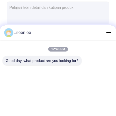
Sabuk Konveyor Sarang Lebah
Pelat Rantai Konveyor
Sabuk Jala Fotovoltaik Surya
Eileenlee
Terus
Sabuk Jaring Rantai
Sabuk Pembeku Spiral
12:48 PM
Kategori Kami
Sabuk Konveyor Oven
Good day, what product are you looking for?
Sabuk jaring baja
Jaring Kawat Spiral
Wire Mesh Suh
tahan karat
Tinggi