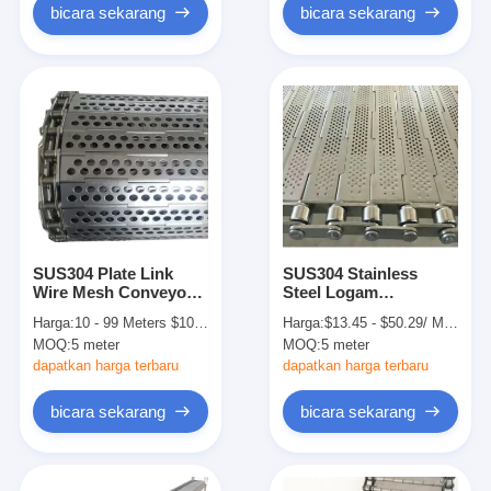
bicara sekarang
bicara sekarang
SUS304 Plate Link
SUS304 Stainless
Wire Mesh Conveyor
Steel Logam
Belt Untuk
Berlubang Rantai Plat
Harga:
10 - 99 Meters $10.00， 100 - 299 Meters $9.70， >=300 Meters $9.30
Harga:
$13.45 - $50.29/ Meter|5 Meter/Meters(Min. Order)
Transportasi Butir
Conveyor Belt
MOQ:
5 meter
MOQ:
5 meter
Makanan
dapatkan harga terbaru
dapatkan harga terbaru
bicara sekarang
bicara sekarang