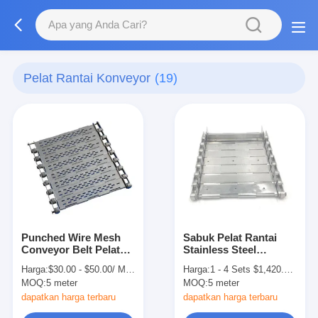
Pelat Rantai Konveyor
(19)
Punched Wire Mesh
Sabuk Pelat Rantai
Conveyor Belt Pelat
Stainless Steel
Rantai Stainless Steel
Kecepatan
Harga:
$30.00 - $50.00/ Meter|2 Meter/Meters(Min. Order)
Harga:
1 - 4 Sets $1,420.00， 5 - 9 Sets $1,400.00， >=10 Sets $1,380.00
Dengan Baffle
Disesuaikan Untuk
MOQ:
5 meter
MOQ:
5 meter
Konveyor Jalur
Perakitan
dapatkan harga terbaru
dapatkan harga terbaru