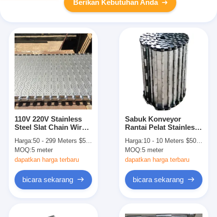
Berikan Kebutuhan Anda
110V 220V Stainless
Sabuk Konveyor
Steel Slat Chain Wire
Rantai Pelat Stainless
Mesh Conveyor Belt
Steel Berengsel untuk
Harga:
50 - 299 Meters $50.00， 300 - 999 Meters $46.00， >=1000 Meters $42.00
Harga:
10 - 10 Meters $50.00， 11 - 19 Meters $48.00， >=20 Meters $46.00
Chip
MOQ:
5 meter
MOQ:
5 meter
dapatkan harga terbaru
dapatkan harga terbaru
bicara sekarang
bicara sekarang