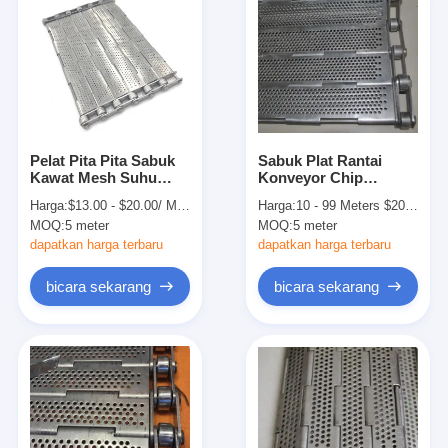
Pelat Pita Pita Sabuk
Sabuk Plat Rantai
Kawat Mesh Suhu
Konveyor Chip
Tinggi
Stainless Steel 430
Harga:
$13.00 - $20.00/ Meter|5 Meter/Meters(Min. Order)
Harga:
10 - 99 Meters $20.00， >=100 Meters $15.00
berlubang
MOQ:
5 meter
MOQ:
5 meter
dapatkan harga terbaru
dapatkan harga terbaru
bicara sekarang
bicara sekarang
Rumah
Produk
Tentang kita