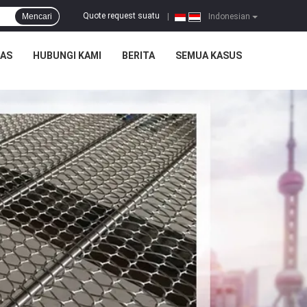
Quote request suatu
Mencari
|
Indonesian
TAS
HUBUNGI KAMI
BERITA
SEMUA KASUS