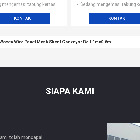
g mengemas
: tabung kertas di dalam + kotak wodden + kantong plastik +
Sedang mengemas
: tabung kertas di dalam + kotak wodde
KONTAK
KONTAK
Woven Wire Panel Mesh Sheet Conveyor Belt 1mx0.6m
SIAPA KAMI
 kami telah mencapai