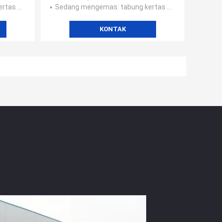
n + kantong plastik +
Sedang mengemas
: tabung kertas di dalam + kotak wodden + kantong plastik +
KONTAK