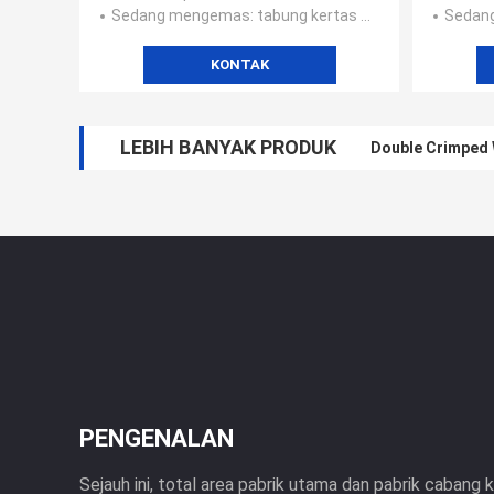
Sedang mengemas
: tabung kertas di dalam + kotak wodden + kantong plastik +
Sedan
KONTAK
LEBIH BANYAK PRODUK
Double Crimped 
PENGENALAN
Sejauh ini, total area pabrik utama dan pabrik cabang