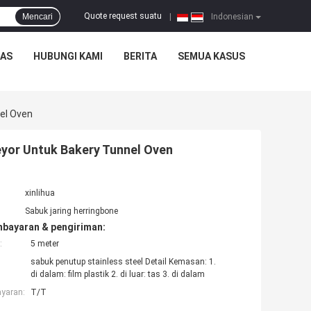
Quote request suatu
Mencari
|
Indonesian
TAS
HUBUNGI KAMI
BERITA
SEMUA KASUS
el Oven
yor Untuk Bakery Tunnel Oven
xinlihua
Sabuk jaring herringbone
mbayaran & pengiriman:
:
5 meter
sabuk penutup stainless steel Detail Kemasan: 1.
di dalam: film plastik 2. di luar: tas 3. di dalam
ayaran:
T/T