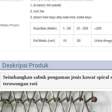
1. di dalam: film plastik
2. luar: tas
3. dalam baki kayu atau baki besi, kotak kayu
Waktu Pimpin:
Kuantitas (Meter)
1 - 20
21 - 200
>200
Est.Waktu (hari)
10
20
Untuk dineg
Deskripsi Produk
Seimbangkan sabuk pengaman jenis kawat spiral st
terowongan roti