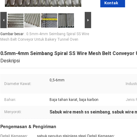
Kontak
Gambar besar :
0.5mm-4mm Seimbang Spiral SS Wire
Mesh Belt Conveyor Untuk Bakery Tunnel Oven
0.5mm-4mm Seimbang Spiral SS Wire Mesh Belt Conveyor 
Deskripsi
0,5-6mm
Diameter Kawat:
Indust
Bahan:
Baja tahan karat, baja karbon
Jenis
Sabuk wire mesh ss seimbang
sabuk wire 
Menyoroti:
,
Pengemasan & Pengiriman
Detail Kemasan:
sabuk penutup stainless steel Detail Kemasan: