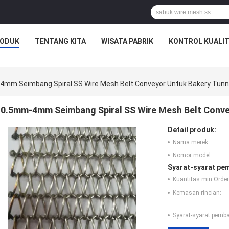
ODUK
TENTANG KITA
WISATA PABRIK
KONTROL KUALI
mm Seimbang Spiral SS Wire Mesh Belt Conveyor Untuk Bakery Tunn
0.5mm-4mm Seimbang Spiral SS Wire Mesh Belt Conve
Detail produk:
Nama merek:
Nomor model:
Syarat-syarat pe
Kuantitas min Order
Kemasan rincian:
Syarat-syarat pemb