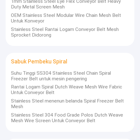
1mm Stainless Steel Eye Flex Conveyor Belt Heavy
penempaan, pengecoran, keramik, kaca, mobil, dan industri
Wisata pabrik
Duty Metal Screen Mesh
lainnya.
OEM Stainless Steel Modular Wire Chain Mesh Belt
Kontrol kualitas
Untuk Konveyor
Kami bersedia untuk mengembangkan bersama-sama
Stainless Steel Rantai Logam Conveyor Belt Mesh
dengan Anda, selamat datang menanyakan Anda.
Hubungi kami
Sprocket Didorong
Berita
Semua Kasus
Sabuk Pembeku Spiral
Suhu Tinggi SS304 Stainless Steel Chain Spiral
Freezer Belt untuk mesin pengering
Rantai Logam Spiral Dutch Weave Mesh Wire Fabric
Sabuk jaring baja tahan karat
Untuk Conveyor Belt
Stainless Steel menenun belanda Spiral Freezer Belt
Jaring Kawat Spiral
Mesh
Stainless Steel 304 Food Grade Polos Dutch Weave
Wire Mesh Suhu Tinggi
Mesh Wire Screen Untuk Conveyor Belt
Sabuk Jala Makanan