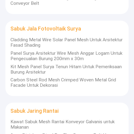
Conveyor Belt
Sabuk Jala Fotovoltaik Surya
Cladding Metal Wire Solar Panel Mesh Untuk Arsitektur
Fasad Shading
Panel Surya Arsitektur Wire Mesh Anggar Logam Untuk
Pengecualian Burung 200mm x 30m
Kit Mesh Panel Surya Tenun Hitam Untuk Pemeriksaan
Burung Arsitektur
Carbon Steel Rod Mesh Crimped Woven Metal Grid
Facade Untuk Dekorasi
Rumah
Sejauh ini, total area pabrik utama dan pabrik cabang kami
Sabuk Jaring Rantai
Produk
telah mencapai 10000m2. Peralatan dan aksesori
pengangkut kami banyak digunakan dalam pemrosesan
Kawat Sabuk Mesh Rantai Konveyor Galvanis untuk
Tentang kita
Makanan
makanan, makanan santai, memanggang, perlakuan panas,