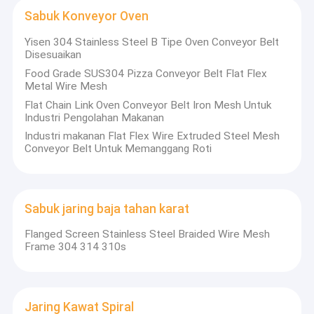
Sabuk Konveyor Sarang Lebah
Sabuk Konveyor Oven
Pelat Rantai Konveyor
Yisen 304 Stainless Steel B Tipe Oven Conveyor Belt
Disesuaikan
Sabuk Jala Fotovoltaik Surya
Food Grade SUS304 Pizza Conveyor Belt Flat Flex
Metal Wire Mesh
Sabuk Jaring Rantai
Flat Chain Link Oven Conveyor Belt Iron Mesh Untuk
Industri Pengolahan Makanan
Sabuk Pembeku Spiral
Industri makanan Flat Flex Wire Extruded Steel Mesh
Conveyor Belt Untuk Memanggang Roti
Sabuk Konveyor Oven
Sabuk jaring baja tahan karat
Flanged Screen Stainless Steel Braided Wire Mesh
Frame 304 314 310s
Jaring Kawat Spiral