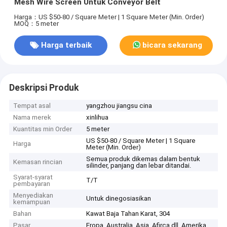
Mesh Wire Screen Untuk Conveyor Belt
Harga：US $50-80 / Square Meter | 1 Square Meter (Min. Order)
MOQ：5 meter
Harga terbaik
bicara sekarang
Deskripsi Produk
Tempat asal
yangzhou jiangsu cina
Nama merek
xinlihua
Kuantitas min Order
5 meter
US $50-80 / Square Meter | 1 Square
Harga
Meter (Min. Order)
Semua produk dikemas dalam bentuk
Kemasan rincian
silinder, panjang dan lebar ditandai.
Syarat-syarat
T/T
pembayaran
Menyediakan
Untuk dinegosiasikan
kemampuan
Bahan
Kawat Baja Tahan Karat, 304
Pasar
Eropa, Australia, Asia, Afirca dll, Amerika