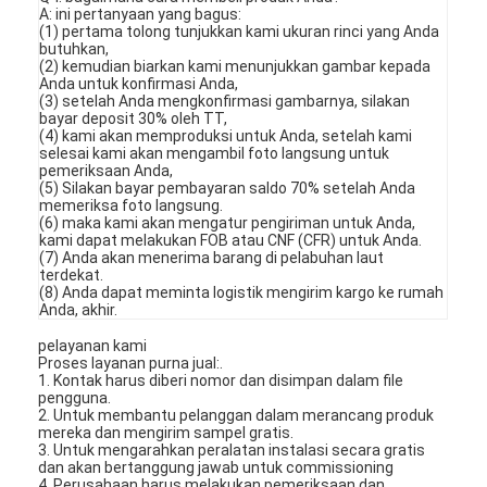
A: ini pertanyaan yang bagus:
(1) pertama tolong tunjukkan kami ukuran rinci yang Anda
butuhkan,
(2) kemudian biarkan kami menunjukkan gambar kepada
Anda untuk konfirmasi Anda,
(3) setelah Anda mengkonfirmasi gambarnya, silakan
bayar deposit 30% oleh TT,
(4) kami akan memproduksi untuk Anda, setelah kami
selesai kami akan mengambil foto langsung untuk
pemeriksaan Anda,
(5) Silakan bayar pembayaran saldo 70% setelah Anda
memeriksa foto langsung.
(6) maka kami akan mengatur pengiriman untuk Anda,
kami dapat melakukan FOB atau CNF (CFR) untuk Anda.
(7) Anda akan menerima barang di pelabuhan laut
terdekat.
(8) Anda dapat meminta logistik mengirim kargo ke rumah
Anda, akhir.
pelayanan kami
Proses layanan purna jual:.
1. Kontak harus diberi nomor dan disimpan dalam file
pengguna.
2. Untuk membantu pelanggan dalam merancang produk
mereka dan mengirim sampel gratis.
3. Untuk mengarahkan peralatan instalasi secara gratis
dan akan bertanggung jawab untuk commissioning
4. Perusahaan harus melakukan pemeriksaan dan