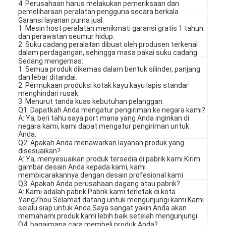
4. Perusahaan harus melakukan pemeriksaan dan
pemeliharaan peralatan pengguna secara berkala
Garansi layanan purna jual:
1. Mesin host peralatan menikmati garansi gratis 1 tahun
dan perawatan seumur hidup.
2. Suku cadang peralatan dibuat oleh produsen terkenal
dalam perdagangan, sehingga masa pakai suku cadang.
Sedang mengemas:
1. Semua produk dikemas dalam bentuk silinder, panjang
dan lebar ditandai.
2. Permukaan produksi kotak kayu kayu lapis standar
menghindari rusak.
3. Menurut tanda kuas kebutuhan pelanggan.
Q1: Dapatkah Anda mengatur pengiriman ke negara kami?
A: Ya, beri tahu saya port mana yang Anda inginkan di
negara kami, kami dapat mengatur pengiriman untuk
Anda.
Q2: Apakah Anda menawarkan layanan produk yang
disesuaikan?
A: Ya, menyesuaikan produk tersedia di pabrik kami.Kirim
gambar desain Anda kepada kami, kami
membicarakannya dengan desain profesional kami
Q3: Apakah Anda perusahaan dagang atau pabrik?
A: Kami adalah pabrik.Pabrik kami terletak di kota
YangZhou.Selamat datang untuk mengunjungi kami.Kami
selalu siap untuk Anda.Saya sangat yakin Anda akan
memahami produk kami lebih baik setelah mengunjungi.
Q4: bagaimana cara membeli produk Anda?