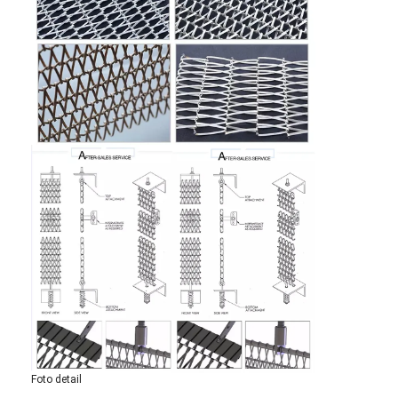
Wisata pabrik
Kontrol kualitas
Hubungi kami
Berita
Semua Kasus
Sabuk jaring baja tahan karat
Jaring Kawat Spiral
Wire Mesh Suhu Tinggi
Sabuk Jala Makanan
Foto detail