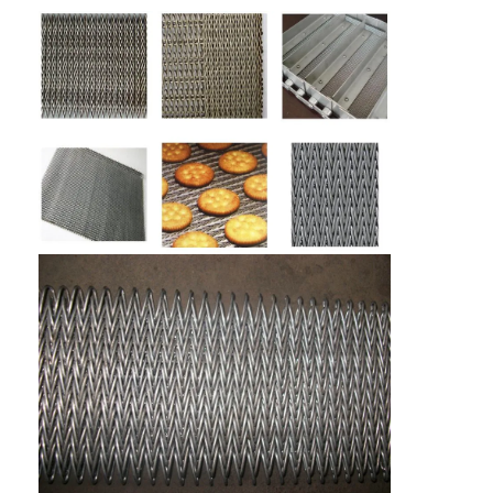
Sabuk Konveyor Sarang Lebah
Pelat Rantai Konveyor
Sabuk Jala Fotovoltaik Surya
Sabuk Jaring Rantai
Sabuk Pembeku Spiral
Sabuk Konveyor Oven