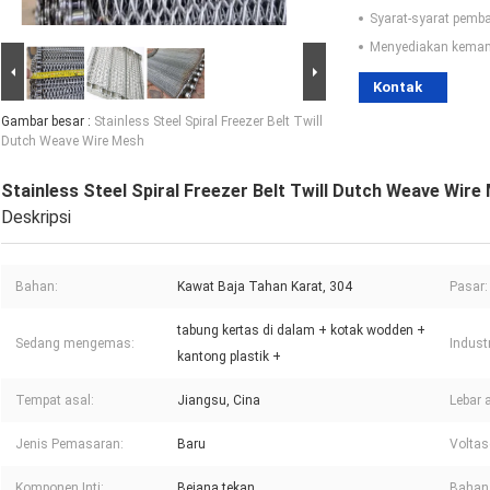
Syarat-syarat pemb
Menyediakan kema
Kontak
Gambar besar :
Stainless Steel Spiral Freezer Belt Twill
Dutch Weave Wire Mesh
Stainless Steel Spiral Freezer Belt Twill Dutch Weave Wire
Deskripsi
Bahan:
Kawat Baja Tahan Karat, 304
Pasar:
tabung kertas di dalam + kotak wodden +
Sedang mengemas:
Indust
kantong plastik +
Tempat asal:
Jiangsu, Cina
Lebar 
Jenis Pemasaran:
Baru
Voltas
Komponen Inti:
Bejana tekan
Bahan