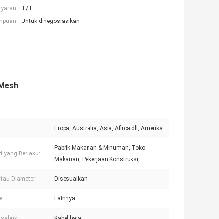
ayaran:
T/T
mpuan:
Untuk dinegosiasikan
 Mesh
Eropa, Australia, Asia, Afirca dll, Amerika
Pabrik Makanan & Minuman, Toko
ri yang Berlaku:
Makanan, Pekerjaan Konstruksi,
atau Diameter:
Disesuaikan
e:
Lainnya
 sabuk:
Kabel baja