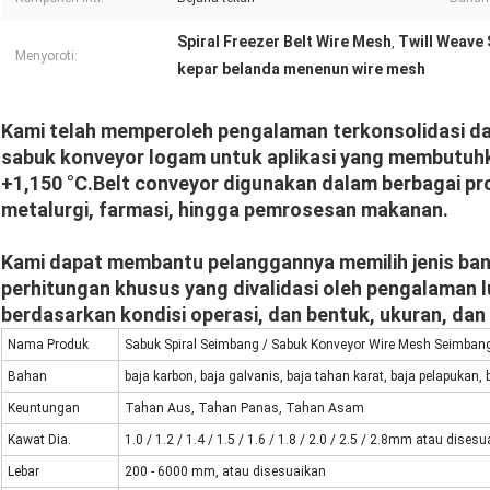
Spiral Freezer Belt Wire Mesh
Twill Weave 
,
Menyoroti:
kepar belanda menenun wire mesh
Kami telah memperoleh pengalaman terkonsolidasi d
sabuk konveyor logam untuk aplikasi yang membutuhka
+1,150 °C.Belt conveyor digunakan dalam berbagai pros
metalurgi, farmasi, hingga pemrosesan makanan.
Kami dapat membantu pelanggannya memilih jenis ban 
perhitungan khusus yang divalidasi oleh pengalaman
berdasarkan kondisi operasi, dan bentuk, ukuran, dan
Nama Produk
Sabuk Spiral Seimbang / Sabuk Konveyor Wire Mesh Seimban
Bahan
baja karbon, baja galvanis, baja tahan karat, baja pelapukan, 
Keuntungan
Tahan Aus, Tahan Panas, Tahan Asam
Kawat Dia.
1.0 / 1.2 / 1.4 / 1.5 / 1.6 / 1.8 / 2.0 / 2.5 / 2.8mm atau dises
Lebar
200 - 6000 mm, atau disesuaikan