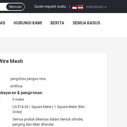
Quote request suatu
Mencari
|
Indonesian
TAS
HUBUNGI KAMI
BERITA
SEMUA KASUS
 Wire Mesh
yangzhou jiangsu cina
xinlihua
mbayaran & pengiriman:
:
5 meter
US $18-20 / Square Meter | 1 Square Meter (Min.
Order)
Semua produk dikemas dalam bentuk silinder,
panjang dan lebar ditandai.