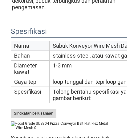
dekorasi, bubuk terbungkus dan peralatan 
pengemasan.
Spesifikasi
Nama
Sabuk Konveyor Wire Mesh Datar F
Bahan
stainless steel, atau kawat galvan
Diameter
1-3 mm
kawat
Gaya tepi
loop tunggal dan tepi loop ganda
Spesifikasi
Tolong beritahu spesifikasi yang
gambar berikut:
Singkatan perusahaan
Sejauh ini, total area pabrik utama dan pabrik