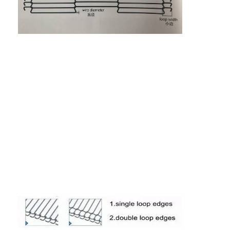
Wisata pabrik
Kontrol kualitas
Hubungi kami
Berita
Semua Kasus
Sabuk jaring baja tahan karat
Jaring Kawat Spiral
Wire Mesh Suhu Tinggi
Sabuk Jala Makanan