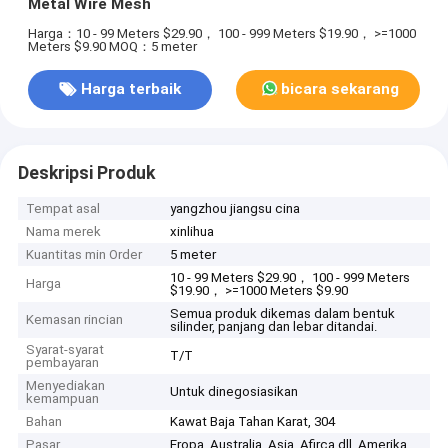
Metal Wire Mesh
Harga：10 - 99 Meters $29.90， 100 - 999 Meters $19.90， >=1000
Meters $9.90
MOQ：5 meter
Harga terbaik
bicara sekarang
Deskripsi Produk
Tempat asal
yangzhou jiangsu cina
Nama merek
xinlihua
Kuantitas min Order
5 meter
10 - 99 Meters $29.90， 100 - 999 Meters
Harga
$19.90， >=1000 Meters $9.90
Semua produk dikemas dalam bentuk
Kemasan rincian
silinder, panjang dan lebar ditandai.
Syarat-syarat
T/T
pembayaran
Menyediakan
Untuk dinegosiasikan
kemampuan
Bahan
Kawat Baja Tahan Karat, 304
Pasar
Eropa, Australia, Asia, Afirca dll, Amerika