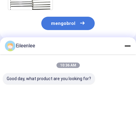
mengobrol
Eileenlee
Rekomendasi Produk
10:36 AM
Good day, what product are you looking for?
Sabuk Konveyor
Flat Chain Link Oven
Flat Flex SS30
Pizza Oven Stainless
Conveyor Belt Iron
Oven Conveyor
Steel Wire Mesh
Mesh Untuk Industri
Wire Mesh
Pengolahan
Makanan
Harga terbaik
Harga terbaik
Harga terb