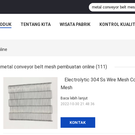
ODUK
TENTANG KITA
WISATA PABRIK
KONTROL KUALI
line
metal conveyor belt mesh pembuatan online
(111)
Electrolytic 304 Ss Wire Mesh C
Mesh
Baca lebih lanjut
2022-10-30 21:48:36
KONTAK