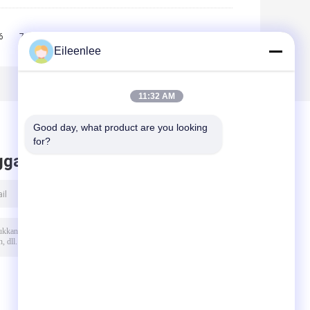
6
7
8
9
10
>>
>|
Eileenlee
11:32 AM
Good day, what product are you looking 
for?
ggalkan pesan