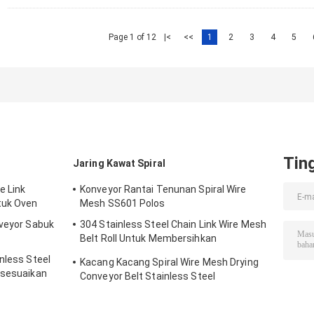
Page 1 of 12
|<
<<
1
2
3
4
5
Tin
t
Jaring Kawat Spiral
e Link
Konveyor Rantai Tenunan Spiral Wire
tuk Oven
Mesh SS601 Polos
nveyor Sabuk
304 Stainless Steel Chain Link Wire Mesh
Belt Roll Untuk Membersihkan
Pengeringan
nless Steel
Kacang Kacang Spiral Wire Mesh Drying
isesuaikan
Conveyor Belt Stainless Steel