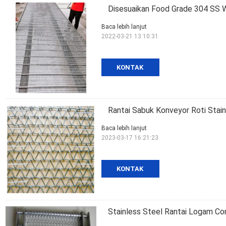
Disesuaikan Food Grade 304 SS W
Baca lebih lanjut
2022-03-21 13:10:31
KONTAK
Rantai Sabuk Konveyor Roti Stai
Baca lebih lanjut
2023-03-17 16:21:23
KONTAK
Stainless Steel Rantai Logam C