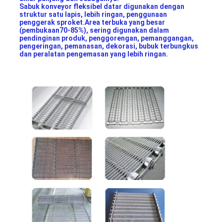
Sabuk konveyor fleksibel datar digunakan dengan 
struktur satu lapis, lebih ringan, penggunaan 
penggerak sproket.Area terbuka yang besar 
(pembukaan70-85%), sering digunakan dalam 
pendinginan produk, penggorengan, pemanggangan, 
pengeringan, pemanasan, dekorasi, bubuk terbungkus 
dan peralatan pengemasan yang lebih ringan.