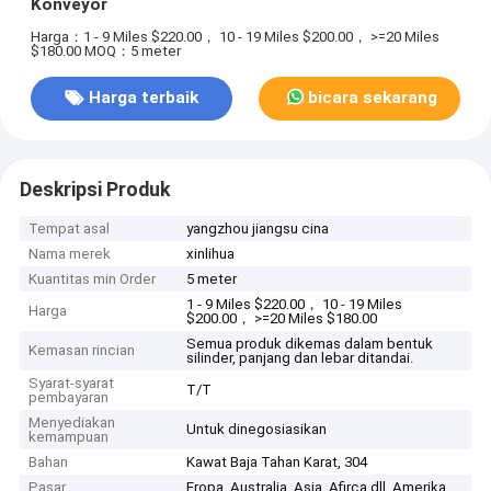
Konveyor
Harga：1 - 9 Miles $220.00， 10 - 19 Miles $200.00， >=20 Miles
$180.00
MOQ：5 meter
Harga terbaik
bicara sekarang
Deskripsi Produk
Tempat asal
yangzhou jiangsu cina
Nama merek
xinlihua
Kuantitas min Order
5 meter
1 - 9 Miles $220.00， 10 - 19 Miles
Harga
$200.00， >=20 Miles $180.00
Semua produk dikemas dalam bentuk
Kemasan rincian
silinder, panjang dan lebar ditandai.
Syarat-syarat
T/T
pembayaran
Menyediakan
Untuk dinegosiasikan
kemampuan
Bahan
Kawat Baja Tahan Karat, 304
Pasar
Eropa, Australia, Asia, Afirca dll, Amerika