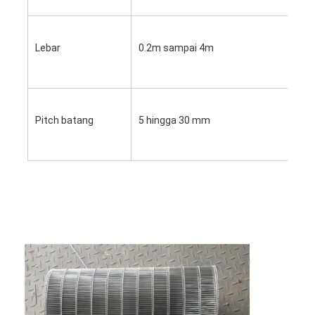
Sabuk Konveyor Sarang Lebah
Pelat Rantai Konveyor
Lebar
0.2m sampai 4m
Sabuk Jala Fotovoltaik Surya
Sabuk Jaring Rantai
Pitch batang
5 hingga 30 mm
Sabuk Pembeku Spiral
Sabuk Konveyor Oven