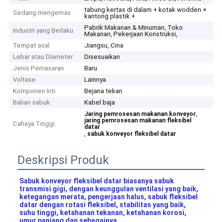
tabung kertas di dalam + kotak wodden +
Sedang mengemas
kantong plastik +
Pabrik Makanan & Minuman, Toko
Industri yang Berlaku
Makanan, Pekerjaan Konstruksi,
Tempat asal
Jiangsu, Cina
Lebar atau Diameter
Disesuaikan
Jenis Pemasaran
Baru
Voltase
Lainnya
Komponen Inti
Bejana tekan
Bahan sabuk
Kabel baja
,
Jaring pemrosesan makanan konveyor
jaring pemrosesan makanan fleksibel
Cahaya Tinggi:
datar
,
sabuk konveyor fleksibel datar
Deskripsi Produk
Sabuk konveyor fleksibel datar biasanya sabuk 
transmisi gigi, dengan keunggulan ventilasi yang baik, 
ketegangan merata, pengerjaan halus, sabuk fleksibel 
datar dengan rotasi fleksibel, stabilitas yang baik, 
suhu tinggi, ketahanan tekanan, ketahanan korosi, 
umur panjang dan sebagainya.