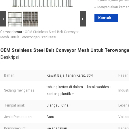
Menyediakan kema
Kontak
Gambar besar :
OEM Stainless Steel Belt Conveyor
Mesh Untuk Terowongan Sterilisasi
OEM Stainless Steel Belt Conveyor Mesh Untuk Terowongan
Deskripsi
Bahan:
Kawat Baja Tahan Karat, 304
Pasar:
tabung kertas di dalam + kotak wodden +
Sedang mengemas:
Indust
kantong plastik +
Tempat asal:
Jiangsu, Cina
Lebar 
Jenis Pemasaran:
Baru
Voltas
Komponen Inti:
Bejana tekan
Bahan