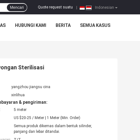
Quote request suatu
Mencari
|
Indonesian
TAS
HUBUNGI KAMI
BERITA
SEMUA KASUS
ongan Sterilisasi
yangzhou jiangsu cina
xinlihua
mbayaran & pengiriman:
:
5 meter
US $20-25 / Meter | 1 Meter (Min. Order)
Semua produk dikemas dalam bentuk silinder,
panjang dan lebar ditandai.
ayaran:
T/T