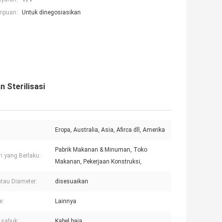
mpuan:
Untuk dinegosiasikan
 Sterilisasi
Eropa, Australia, Asia, Afirca dll, Amerika
Pabrik Makanan & Minuman, Toko
ri yang Berlaku:
Makanan, Pekerjaan Konstruksi,
atau Diameter:
disesuaikan
e:
Lainnya
 sabuk:
Kabel baja