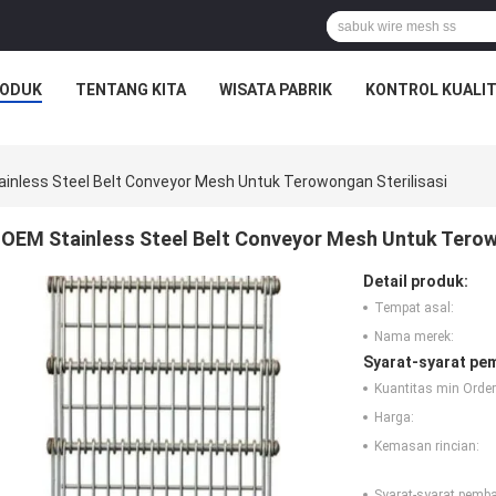
ODUK
TENTANG KITA
WISATA PABRIK
KONTROL KUALI
inless Steel Belt Conveyor Mesh Untuk Terowongan Sterilisasi
OEM Stainless Steel Belt Conveyor Mesh Untuk Terow
Detail produk:
Tempat asal:
Nama merek:
Syarat-syarat pe
Kuantitas min Order
Harga:
Kemasan rincian:
Syarat-syarat pemb