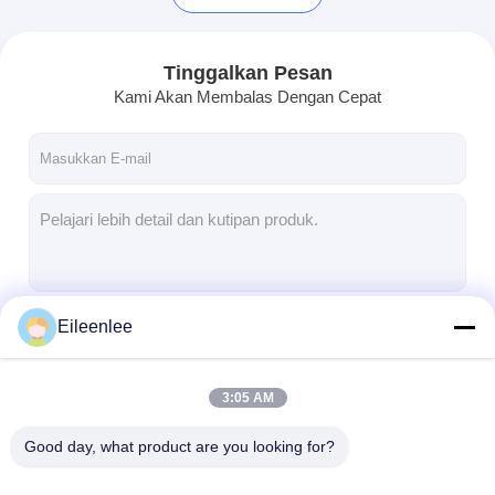
Tinggalkan Pesan
Kami Akan Membalas Dengan Cepat
Eileenlee
Terus
Rumah
3:05 AM
Produk
Kategori Kami
Good day, what product are you looking for?
Tentang kita