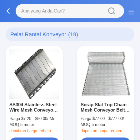
Pelat Rantai Konveyor
(19)
SS304 Stainless Steel
Scrap Slat Top Chain
Wire Mesh Conveyor
Mesh Conveyor Belt
Belt Slat Chain
System untuk Pabrik
Harga:
$7.20 - $50.00/ Meter|10 Meter/Meters(Min. Order)
Harga:
$77.00 - $777.00/ Set|1 Set/Sets(Min. Order)
Manufaktur
MOQ:
5 meter
MOQ:
5 meter
dapatkan harga terbaru
dapatkan harga terbaru