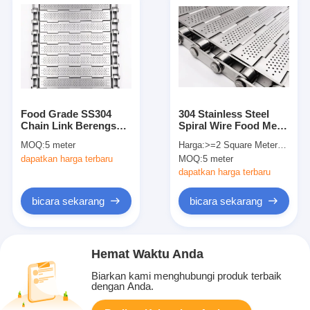
Food Grade SS304
304 Stainless Steel
Chain Link Berengsel
Spiral Wire Food Mesh
Steel Belt Conveyor
Belt Mesh Untuk
MOQ:
5 meter
Harga:
>=2 Square Meters $43.00
Untuk Penanganan
Chain Link Conveyor
dapatkan harga terbaru
MOQ:
5 meter
Material
dapatkan harga terbaru
bicara sekarang
bicara sekarang
Hemat Waktu Anda
Biarkan kami menghubungi produk terbaik
dengan Anda.