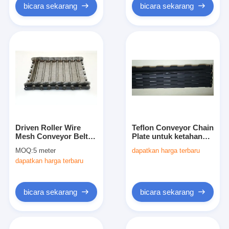
bicara sekarang
bicara sekarang
Driven Roller Wire
Teflon Conveyor Chain
Mesh Conveyor Belt
Plate untuk ketahanan
SS Slat Chain Dengan
suhu tinggi
MOQ:
5 meter
dapatkan harga terbaru
Attachment
dapatkan harga terbaru
bicara sekarang
bicara sekarang