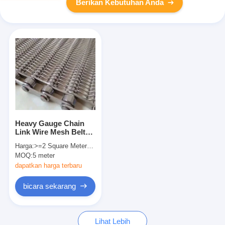
Berikan Kebutuhan Anda
Heavy Gauge Chain
Link Wire Mesh Belt
Untuk Peralatan
Harga:
>=2 Square Meters $43.00
Konveyor
MOQ:
5 meter
dapatkan harga terbaru
bicara sekarang
Lihat Lebih