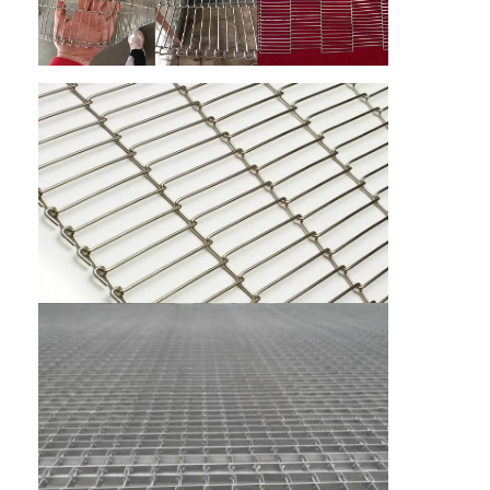
Sabuk Konveyor Sarang Lebah
Pelat Rantai Konveyor
Sabuk Jala Fotovoltaik Surya
Sabuk Jaring Rantai
Sabuk Pembeku Spiral
Sabuk Konveyor Oven