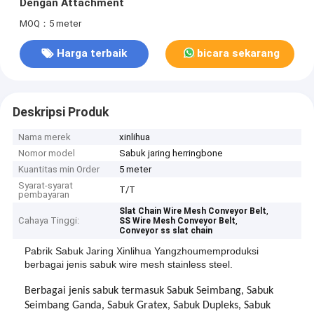
Dengan Attachment
MOQ：5 meter
Harga terbaik
bicara sekarang
Deskripsi Produk
Nama merek
xinlihua
Nomor model
Sabuk jaring herringbone
Kuantitas min Order
5 meter
Syarat-syarat
T/T
pembayaran
,
Slat Chain Wire Mesh Conveyor Belt
Cahaya Tinggi:
,
SS Wire Mesh Conveyor Belt
Conveyor ss slat chain
Pabrik Sabuk Jaring Xinlihua Yangzhou
memproduksi
berbagai jenis sabuk wire mesh stainless steel.
Berbagai jenis sabuk termasuk Sabuk Seimbang, Sabuk
Seimbang Ganda, Sabuk Gratex, Sabuk Dupleks, Sabuk