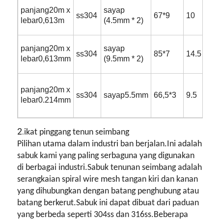
panjang20m x
sayap
ss304
67*9
10
1
lebar0,613m
(4.5mm * 2)
panjang20m x
sayap
ss304
85*7
14.5
2
lebar0,613mm
(9.5mm * 2)
panjang20m x
ss304
sayap5.5mm
66,5*3
9.5
1
lebar0.214mm
2.
ikat pinggang tenun seimbang
Pilihan utama dalam industri ban berjalan.Ini adalah
sabuk kami yang paling serbaguna yang digunakan
di berbagai industri.Sabuk tenunan seimbang adalah
serangkaian spiral wire mesh tangan kiri dan kanan
yang dihubungkan dengan batang penghubung atau
batang berkerut.Sabuk ini dapat dibuat dari paduan
yang berbeda seperti 304ss dan 316ss.Beberapa