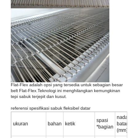
Flat-Flex adalah opsi yang tersedia untuk sebagian besar
belt Flat-Flex.Teknologi ini menghilangkan kemungkinan
tepi sabuk terjepit dan kusut.
referensi spesifikasi sabuk fleksibel datar
nada
spasi
d
ukuran
bahan
ketik
batang
*bagian
k
(mm)