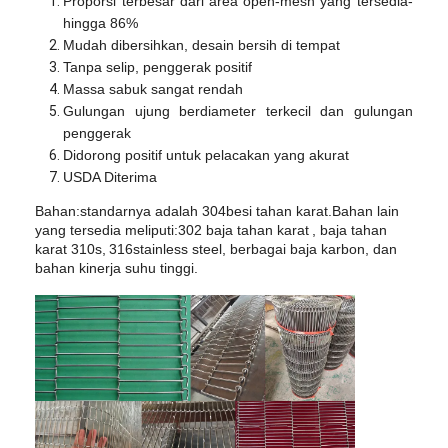
Proporsi terbesar dari area open-mesh yang tersedia-
Wisata pabrik
hingga 86%
Mudah dibersihkan, desain bersih di tempat
Kontrol kualitas
Tanpa selip, penggerak positif
Massa sabuk sangat rendah
Hubungi kami
Gulungan ujung berdiameter terkecil dan gulungan
penggerak
Berita
Didorong positif untuk pelacakan yang akurat
USDA Diterima
Semua Kasus
Bahan:
standarnya adalah 30
4
besi tahan karat.Bahan lain
yang tersedia meliputi:
302 baja tahan karat
, baja tahan
karat 310s,
316
stainless steel, berbagai baja karbon, dan
bahan kinerja suhu tinggi.
Sabuk jaring baja tahan karat
Jaring Kawat Spiral
Wire Mesh Suhu Tinggi
Sabuk Jala Makanan