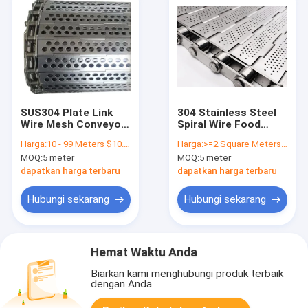
SUS304 Plate Link
304 Stainless Steel
Wire Mesh Conveyor
Spiral Wire Food
Belt Untuk
Mesh Belt Mesh
Harga:
10 - 99 Meters $10.00， 100 - 299 Meters $9.70， >=300 Meters $9.30
Harga:
>=2 Square Meters $43.00
Transportasi Butir
Untuk Chain Link
MOQ:
5 meter
MOQ:
5 meter
Makanan
Conveyor
dapatkan harga terbaru
dapatkan harga terbaru
Hubungi sekarang
Hubungi sekarang
Hemat Waktu Anda
Biarkan kami menghubungi produk terbaik
dengan Anda.