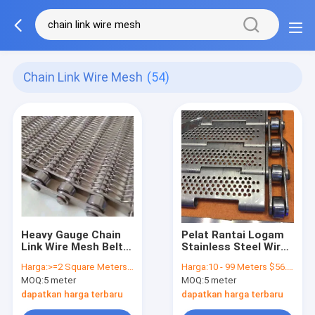
Chain Link Wire Mesh
(54)
Heavy Gauge Chain
Pelat Rantai Logam
Link Wire Mesh Belt
Stainless Steel Wire
Untuk Peralatan
Mesh Conveyor Belt
Harga:
>=2 Square Meters $43.00
Harga:
10 - 99 Meters $56.80， 100 - 999 Meters $47.60， >=1000 Meters $25.20
Konveyor
Untuk Industri Chip
MOQ:
5 meter
MOQ:
5 meter
dapatkan harga terbaru
dapatkan harga terbaru