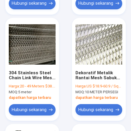
Hubungi sekarang
Hubungi sekarang
304 Stainless Steel
Dekoratif Metalik
Chain Link Wire Mesh
Rantai Mesh Sabuk
Belt Roll Untuk
Rantai Tautan Pagar
Harga:
20 - 49 Meters $38.00， 50 - 199 Meters $36.80， >=200 Meters $36.00
Harga:
US $18.9-60.9 / Square Meter | 10 Square Meters (Min. Order)
Membersihkan
Kain Mesh
MOQ:
5 meter
MOQ:
10 METER PERSEGI
Pengeringan
dapatkan harga terbaru
dapatkan harga terbaru
Hubungi sekarang
Hubungi sekarang