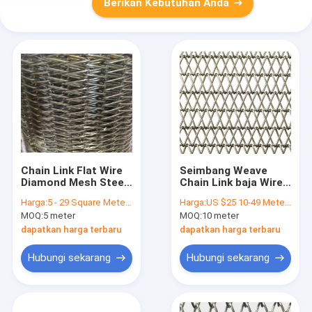
Berikan Kebutuhan Anda
Chain Link Flat Wire
Seimbang Weave
Diamond Mesh Steel
Chain Link baja Wire
Screen Conveyor
Mesh Cladding 904L
Harga:
5 - 29 Square Meters $30.20, 30 - 299 Square Meters $28.90, >=300 Square Meters $26.30
Harga:
US $25 10-49 Meters US $22, 50-99 Meters US $20 100+ Meters
Belt
stainless steel
MOQ:
5 meter
MOQ:
10 meter
dapatkan harga terbaru
dapatkan harga terbaru
Hubungi sekarang
Hubungi sekarang