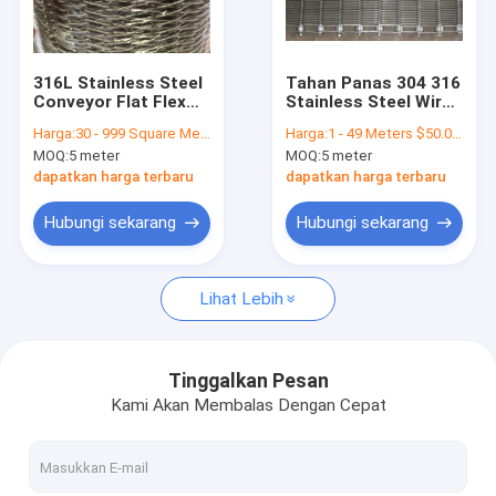
Wisata pabrik
Kontrol kualitas
316L Stainless Steel
Tahan Panas 304 316
Conveyor Flat Flex
Stainless Steel Wire
Hubungi kami
Belt Chain Link Mesh
Mesh Belt Eye Link
Harga:
30 - 999 Square Meters $31.60， 1000 - 4999 Square Meters $29.30， >=5000 Square Meters $28.50
Harga:
1 - 49 Meters $50.00， 50 - 999 Meters $45.50， >=1000 Meters $30.00
Untuk Pizza Oven
MOQ:
5 meter
MOQ:
5 meter
Berita
dapatkan harga terbaru
dapatkan harga terbaru
Semua Kasus
Hubungi sekarang
Hubungi sekarang
Lihat Lebih
Sabuk jaring baja tahan karat
Jaring Kawat Spiral
Tinggalkan Pesan
Kami Akan Membalas Dengan Cepat
Wire Mesh Suhu Tinggi
Sabuk Jala Makanan