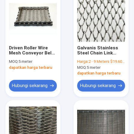
Driven Roller Wire
Galvanis Stainless
Mesh Conveyor Belt
Steel Chain Link
SS Slat Chain Dengan
Diamond Mesh Steel
MOQ:
5 meter
Harga:
2 - 9 Meters $19.60 ，10 - 49 Meters $18.80， 50 - 99 Meters $17.60 ，>=100 Meters $16.80
Attachment
Plate untuk Conveyor
dapatkan harga terbaru
MOQ:
5 meter
Belts
dapatkan harga terbaru
Hubungi sekarang
Hubungi sekarang
Rumah
Produk
Tentang kita