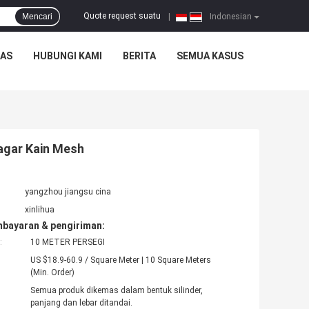
Quote request suatu
Mencari
|
Indonesian
TAS
HUBUNGI KAMI
BERITA
SEMUA KASUS
agar Kain Mesh
yangzhou jiangsu cina
xinlihua
mbayaran & pengiriman:
:
10 METER PERSEGI
US $18.9-60.9 / Square Meter | 10 Square Meters
(Min. Order)
Semua produk dikemas dalam bentuk silinder,
panjang dan lebar ditandai.