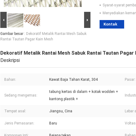
Syarat-syarat pemb
Menyediakan kema
Kontak
Gambar besar :
Dekoratif Metalik Rantai Mesh Sabuk
Rantai Tautan Pagar Kain Mesh
Dekoratif Metalik Rantai Mesh Sabuk Rantai Tautan Pagar
Deskripsi
Bahan:
Kawat Baja Tahan Karat, 304
Pasar:
tabung kertas di dalam + kotak wodden +
Sedang mengemas:
Indust
kantong plastik +
Tempat asal:
Jiangsu, Cina
Lebar 
Jenis Pemasaran:
Baru
Voltas
Komponen Inti:
Bejana tekan
Bahan