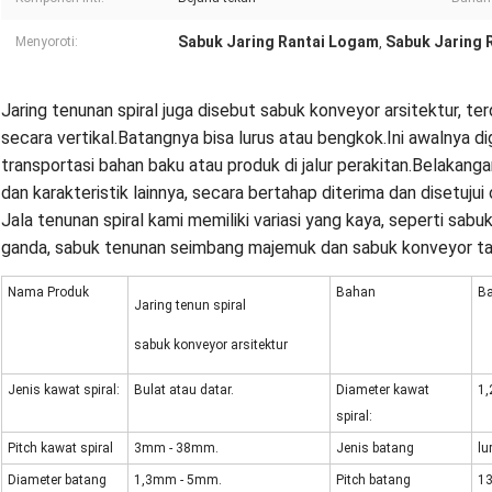
Sabuk Jaring Rantai Logam
Sabuk Jaring 
Menyoroti:
,
Jaring tenunan spiral juga disebut sabuk konveyor arsitektur, te
secara vertikal.Batangnya bisa lurus atau bengkok.Ini awalnya d
transportasi bahan baku atau produk di jalur perakitan.Belakanga
dan karakteristik lainnya, secara bertahap diterima dan disetujui
Jala tenunan spiral kami memiliki variasi yang kaya, seperti sa
ganda, sabuk tenunan seimbang majemuk dan sabuk konveyor t
Nama Produk
Bahan
Ba
Jaring tenun spiral
sabuk konveyor arsitektur
Jenis kawat spiral:
Bulat atau datar.
Diameter kawat
1
spiral:
Pitch kawat spiral
3mm - 38mm.
Jenis batang
lu
Diameter batang
1,3mm - 5mm.
Pitch batang
1