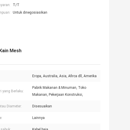
ayaran:
T/T
mpuan:
Untuk dinegosiasikan
 Kain Mesh
Eropa, Australia, Asia, Afirca dll, Amerika
Pabrik Makanan & Minuman, Toko
ri yang Berlaku:
Makanan, Pekerjaan Konstruksi,
atau Diameter:
Disesuaikan
e:
Lainnya
 sabuk:
Kabel baja