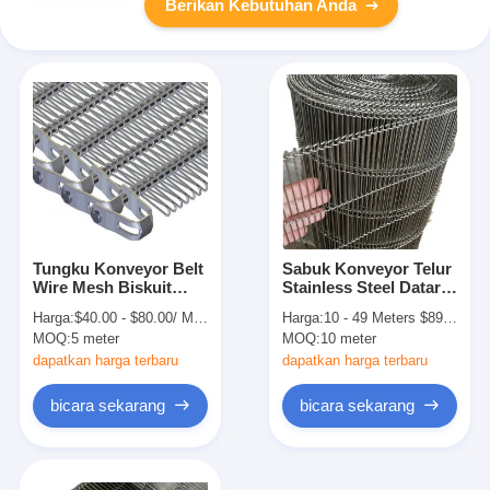
Berikan Kebutuhan Anda
Tungku Konveyor Belt
Sabuk Konveyor Telur
Wire Mesh Biskuit
Stainless Steel Datar
Berkelanjutan
Disesuaikan Wire
Harga:
$40.00 - $80.00/ Meter|10 Meter/Meters(Min. Order)
Harga:
10 - 49 Meters $89.55， 50 - 99 Meters $74.62， 100 - 999 Meters $59.70， >=1000 Meters $44.78
Mesh
MOQ:
5 meter
MOQ:
10 meter
dapatkan harga terbaru
dapatkan harga terbaru
bicara sekarang
bicara sekarang