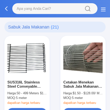
Sabuk Jala Makanan
(21)
SUS316L Stainless
Cetakan Menekan
Steel Conveyable
Sabuk Jala Makanan
Conveyor Belt
Baja Berengsel Untuk
Harga:
50 - 499 Meters $19.00， >=500 Meters $18.00
Harga:
$1.50 - $128.00/ Meter|15 Meter/Meters(Min. Order)
Fabrikasi Kawat Mesh
Konveyor 15mm-
MOQ:
5 meter
MOQ:
5 meter
6000mm
dapatkan harga terbaru
dapatkan harga terbaru