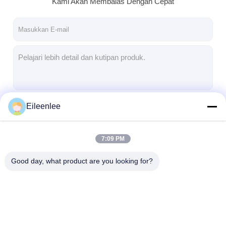
Kami Akan Membalas Dengan Cepat
Wisata pabrik
Kontrol kualitas
Hubungi kami
Berita
Semua Kasus
Eileenlee
Terus
7:09 PM
Sabuk jaring baja tahan karat
Kategori Kami
Good day, what product are you looking for?
Jaring Kawat Spiral
Wire Mesh Suhu Tinggi
Sabuk Jala Makanan