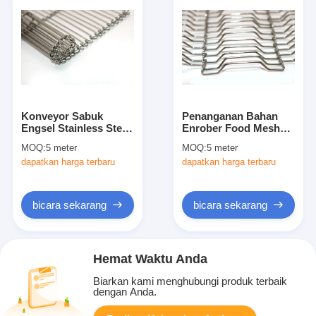
Konveyor Sabuk
Penanganan Bahan
Engsel Stainless Steel
Enrober Food Mesh
Rantai Seimbang
Belt Wire Mesh Untuk
MOQ:
5 meter
MOQ:
5 meter
Ganda Untuk Mesh
Pizza Chocolate
dapatkan harga terbaru
dapatkan harga terbaru
Pengering
Conveyor
bicara sekarang
bicara sekarang
Hemat Waktu Anda
Biarkan kami menghubungi produk terbaik
dengan Anda.