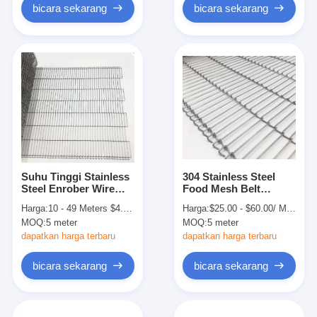
bicara sekarang
bicara sekarang
Suhu Tinggi Stainless
304 Stainless Steel
Steel Enrober Wire
Food Mesh Belt
Belt Mesh Untuk
Sistem Konveyor
Harga:
10 - 49 Meters $4.00， 50 - 99 Meters $3.00， >=100 Meters $1.80
Harga:
$25.00 - $60.00/ Meter|1 Meter/Meters(Min. Order)
Konveyor Telur
Rantai Tangga
MOQ:
5 meter
MOQ:
5 meter
dapatkan harga terbaru
dapatkan harga terbaru
bicara sekarang
bicara sekarang