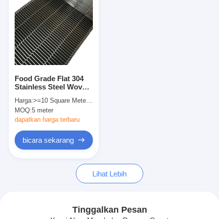
Food Grade Flat 304
Stainless Steel Woven
Wire Mesh Conveyor
Harga:
>=10 Square Meters $12.50
Belt Untuk
MOQ:
5 meter
Memanggang Roti
dapatkan harga terbaru
bicara sekarang
Rumah
Lihat Lebih
Produk
Tentang kita
Tinggalkan Pesan