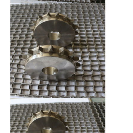
Wisata pabrik
Kontrol kualitas
Hubungi kami
Berita
Semua Kasus
Sabuk jaring baja tahan karat
Jaring Kawat Spiral
Wire Mesh Suhu Tinggi
Sabuk Jala Makanan