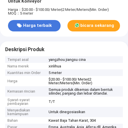
Untuk Konveyor
Harga：$20.00 - $100.00/ Meter|2 Meter/Meters(Min. Order)
MOQ：5 meter
Harga terbaik
bicara sekarang
Deskripsi Produk
Tempat asal
yangzhou jiangsu cina
Nama merek
xinlihua
Kuantitas min Order
5 meter
$20.00 - $100.00/ Meter|2
Harga
Meter/Meters(Min. Order)
Semua produk dikemas dalam bentuk
Kemasan rincian
silinder, panjang dan lebar ditandai.
Syarat-syarat
T/T
pembayaran
Menyediakan
Untuk dinegosiasikan
kemampuan
Bahan
Kawat Baja Tahan Karat, 304
Pasar
Eropa, Australia, Asia, Afirca dll, Amerika