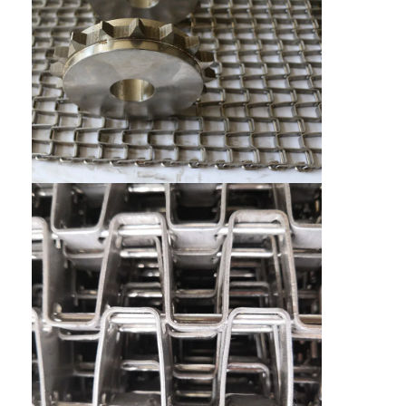
Sabuk Konveyor Sarang Lebah
Pelat Rantai Konveyor
Sabuk Jala Fotovoltaik Surya
Sabuk Jaring Rantai
Sabuk Pembeku Spiral
Sabuk Konveyor Oven