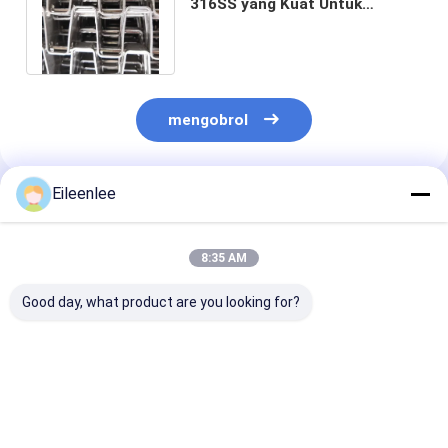
316SS yang Kuat Untuk
Konveyor
mengobrol
Eileenlee
Rekomendasi Produk
8:35 AM
Good day, what product are you looking for?
Sabuk Konveyor
OEM Great Wall
Ladder Link Ir
Stainless Steel
Stainless Conveyor
Galvanized We
Kawat Datar Karbon
Belt Tugas Berat
Wire Mesh Con