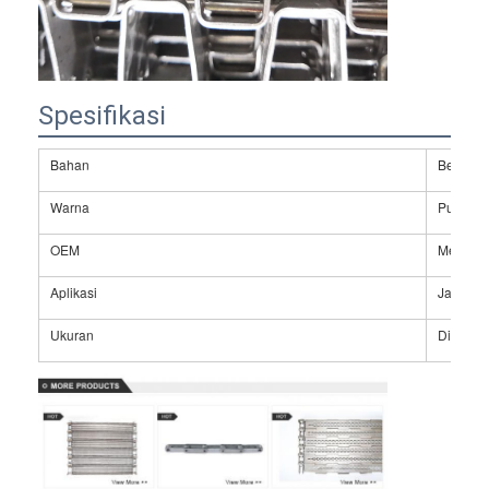
Spesifikasi
Bahan
Besi tah
Warna
Putih k
OEM
Meneri
Aplikasi
Jalur pe
Ukuran
Disesua