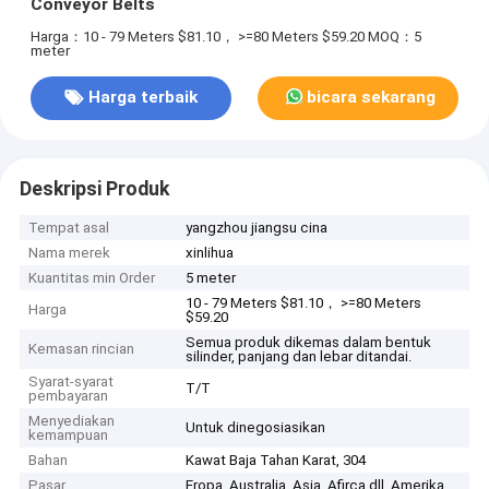
Conveyor Belts
Harga：10 - 79 Meters $81.10， >=80 Meters $59.20
MOQ：5
meter
Harga terbaik
bicara sekarang
Deskripsi Produk
Tempat asal
yangzhou jiangsu cina
Nama merek
xinlihua
Kuantitas min Order
5 meter
10 - 79 Meters $81.10， >=80 Meters
Harga
$59.20
Semua produk dikemas dalam bentuk
Kemasan rincian
silinder, panjang dan lebar ditandai.
Syarat-syarat
T/T
pembayaran
Menyediakan
Untuk dinegosiasikan
kemampuan
Bahan
Kawat Baja Tahan Karat, 304
Pasar
Eropa, Australia, Asia, Afirca dll, Amerika