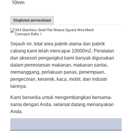
10mm
Wisata pabrik
Kontrol kualitas
Singkatan perusahaan
Hubungi kami
Sejauh ini, total area pabrik utama dan pabrik
Berita
cabang kami telah mencapai 10000m2. Peralatan
Semua Kasus
dan aksesori pengangkut kami banyak digunakan
dalam pemrosesan makanan, makanan santai,
memanggang, perlakuan panas, penempaan,
pengecoran, keramik, kaca, mobil, dan industri
Sabuk jaring baja tahan karat
lainnya.
Jaring Kawat Spiral
Kami bersedia untuk mengembangkan bersama-
sama dengan Anda, selamat datang menanyakan
Wire Mesh Suhu Tinggi
Anda.
Sabuk Jala Makanan