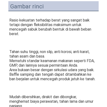
Sabuk Konveyor Sarang Lebah
Gambar rinci
Pelat Rantai Konveyor
Rasio kekuatan terhadap berat yang sangat baik 
Sabuk Jala Fotovoltaik Surya
tetapi dengan fleksibilitas maksimum untuk 
mencegah sabuk berubah bentuk di bawah beban 
berat.
Sabuk Jaring Rantai
Sabuk Pembeku Spiral
Tahan suhu tinggi, non slip, anti korosi, anti karat, 
Sabuk Konveyor Oven
tahan asam dan basa.
Mematuhi standar keamanan makanan seperti FDA, 
GMP, dan lainnya sesuai permintaan Anda.
Area bukaan besar dengan sirkulasi udara yang baik.
Baffle samping dan tengah dapat ditambahkan ke 
ban berjalan untuk mencegah produk jatuh ke tanah.
Mudah dibersihkan, dirakit dan dibongkar, 
menghemat biaya perawatan, tahan lama dan umur 
panjang.