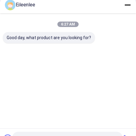
Eileenlee
Rekomendasi Produk
6:27 AM
Good day, what product are you looking for?
Sabuk Wire Mesh
Food Grade Diamond
316l Flat Wire
Stainless Steel /
Mesh Steel Mesh
Belt Rantai Ta
Sabuk Wire Mesh /
lembar Conveyor Belt
Suhu Wire Mes
Sabuk Kawat / Belt
Untuk Oven
Konveyor /
Harga terbaik
Harga terbaik
Harga terb
Rumah
Tentang
Hubungi
Desktop
kita
kami
Site
Sitemap
Privacy Policy
Kualitas
Sabuk jaring baja tahan karat
Pabrik cina.Copyright © 2025
Yangzhou Xinlihua Mesh Belt Factory. All Rights Reserved.