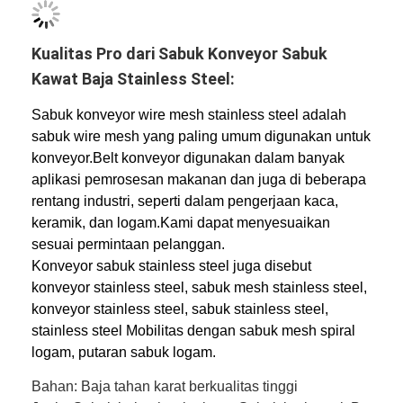
Wisata pabrik
Kualitas Pro dari Sabuk Konveyor Sabuk
Kontrol kualitas
Kawat Baja Stainless Steel:
Hubungi kami
Sabuk konveyor wire mesh stainless steel adalah
Berita
sabuk wire mesh yang paling umum digunakan untuk
konveyor.Belt konveyor digunakan dalam banyak
Semua Kasus
aplikasi pemrosesan makanan dan juga di beberapa
rentang industri, seperti dalam pengerjaan kaca,
keramik, dan logam.Kami dapat menyesuaikan
sesuai permintaan pelanggan.
Sabuk jaring baja tahan karat
Konveyor sabuk stainless steel juga disebut
konveyor stainless steel, sabuk mesh stainless steel,
Jaring Kawat Spiral
konveyor stainless steel, sabuk stainless steel,
stainless steel Mobilitas dengan sabuk mesh spiral
Wire Mesh Suhu Tinggi
logam, putaran sabuk logam.
Sabuk Jala Makanan
Bahan: Baja tahan karat berkualitas tinggi