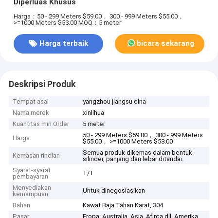
Diperluas Khusus
Harga：50 - 299 Meters $59.00， 300 - 999 Meters $55.00，
>=1000 Meters $53.00
MOQ：5 meter
Harga terbaik
bicara sekarang
Deskripsi Produk
Tempat asal
yangzhou jiangsu cina
Nama merek
xinlihua
Kuantitas min Order
5 meter
50 - 299 Meters $59.00， 300 - 999 Meters
Harga
$55.00， >=1000 Meters $53.00
Semua produk dikemas dalam bentuk
Kemasan rincian
silinder, panjang dan lebar ditandai.
Syarat-syarat
T/T
pembayaran
Menyediakan
Untuk dinegosiasikan
kemampuan
Bahan
Kawat Baja Tahan Karat, 304
Pasar
Eropa, Australia, Asia, Afirca dll, Amerika