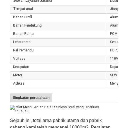
Setelah Layanan Garansi
Dukungan t
Tempat asal
Jiangsu, C
Bahan Profil
Aluminium
Bahan Pendukung
Aluminium
Bahan Rantai
POM
Lebar rantai
Sesuai per
Rel Pemandu
HDPE + Al
Voltase
110V/220V
Kecepatan
Dapat dises
Motor
SEW atau 
Aplikasi
Menyampai
Singkatan perusahaan
Sejauh ini, total area pabrik utama dan pabrik
cabang kami telah mencapai 10000m2. Peralatan