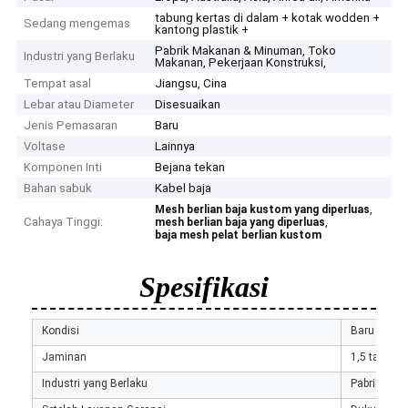
tabung kertas di dalam + kotak wodden +
Sedang mengemas
kantong plastik +
Pabrik Makanan & Minuman, Toko
Industri yang Berlaku
Makanan, Pekerjaan Konstruksi,
Tempat asal
Jiangsu, Cina
Lebar atau Diameter
Disesuaikan
Jenis Pemasaran
Baru
Voltase
Lainnya
Komponen Inti
Bejana tekan
Bahan sabuk
Kabel baja
,
Mesh berlian baja kustom yang diperluas
Cahaya Tinggi:
,
mesh berlian baja yang diperluas
baja mesh pelat berlian kustom
Spesifikasi
Kondisi
Baru
Jaminan
1,5 tahun, 
Industri yang Berlaku
Pabrik Man