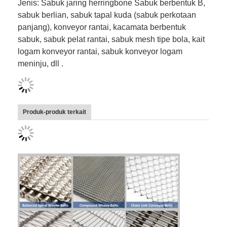
Jenis: Sabuk jaring herringbone Sabuk berbentuk B,
Sabuk Konveyor Sarang Lebah
sabuk berlian, sabuk tapal kuda (sabuk perkotaan
panjang), konveyor rantai, kacamata berbentuk
Pelat Rantai Konveyor
sabuk, sabuk pelat rantai, sabuk mesh tipe bola, kait
Sabuk Jala Fotovoltaik Surya
logam konveyor rantai, sabuk konveyor logam
meninju, dll .
Sabuk Jaring Rantai
Sabuk Pembeku Spiral
Produk-produk terkait
Sabuk Konveyor Oven