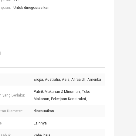
mpuan:
Untuk dinegosiasikan
i
Eropa, Australia, Asia, Afirca dll, Amerika
Pabrik Makanan & Minuman, Toko
ri yang Berlaku:
Makanan, Pekerjaan Konstruksi,
atau Diameter:
disesuaikan
e:
Lainnya
 sabuk:
Kabel baja