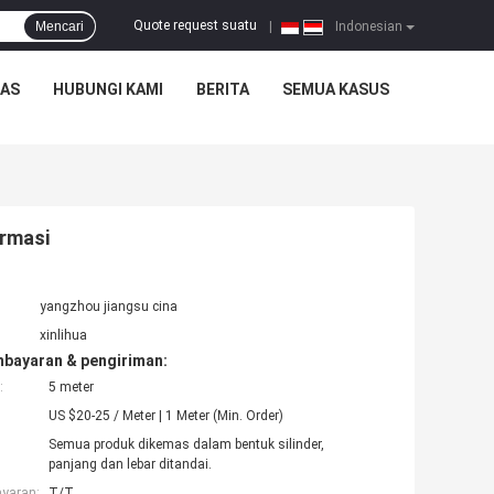
Quote request suatu
Mencari
|
Indonesian
TAS
HUBUNGI KAMI
BERITA
SEMUA KASUS
armasi
yangzhou jiangsu cina
xinlihua
mbayaran & pengiriman:
:
5 meter
US $20-25 / Meter | 1 Meter (Min. Order)
Semua produk dikemas dalam bentuk silinder,
panjang dan lebar ditandai.
ayaran:
T/T