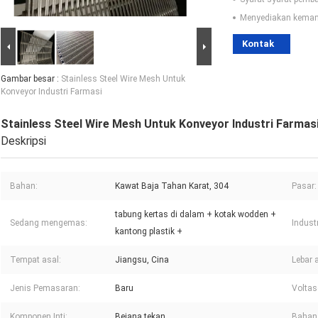
Menyediakan kema
Kontak
Gambar besar :
Stainless Steel Wire Mesh Untuk
Konveyor Industri Farmasi
Stainless Steel Wire Mesh Untuk Konveyor Industri Farmas
Deskripsi
Bahan:
Kawat Baja Tahan Karat, 304
Pasar:
tabung kertas di dalam + kotak wodden +
Sedang mengemas:
Indust
kantong plastik +
Tempat asal:
Jiangsu, Cina
Lebar 
Jenis Pemasaran:
Baru
Voltas
Komponen Inti:
Bejana tekan
Bahan