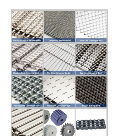
Wisata pabrik
Kontrol kualitas
Hubungi kami
Berita
Semua Kasus
Sabuk jaring baja tahan karat
Jaring Kawat Spiral
Wire Mesh Suhu Tinggi
Sabuk Jala Makanan