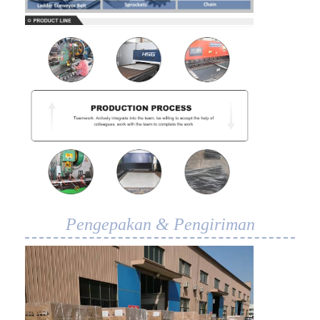
Sabuk Konveyor Sarang Lebah
Pelat Rantai Konveyor
Sabuk Jala Fotovoltaik Surya
Sabuk Jaring Rantai
Sabuk Pembeku Spiral
Sabuk Konveyor Oven
Pengepakan & Pengiriman