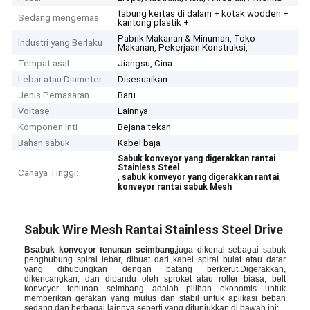
tabung kertas di dalam + kotak wodden +
Sedang mengemas
kantong plastik +
Pabrik Makanan & Minuman, Toko
Industri yang Berlaku
Makanan, Pekerjaan Konstruksi,
Tempat asal
Jiangsu, Cina
Lebar atau Diameter
Disesuaikan
Jenis Pemasaran
Baru
Voltase
Lainnya
Komponen Inti
Bejana tekan
Bahan sabuk
Kabel baja
Sabuk konveyor yang digerakkan rantai
Stainless Steel
Cahaya Tinggi:
,
,
sabuk konveyor yang digerakkan rantai
konveyor rantai sabuk Mesh
Sabuk Wire Mesh Rantai Stainless Steel Drive
B
sabuk konveyor tenunan seimbang
,
juga dikenal sebagai sabuk
penghubung spiral lebar, dibuat dari kabel spiral bulat atau datar
yang dihubungkan dengan batang berkerut.Digerakkan,
dikencangkan, dan dipandu oleh sproket atau roller biasa, belt
konveyor tenunan seimbang adalah pilihan ekonomis untuk
memberikan gerakan yang mulus dan stabil untuk aplikasi beban
sedang dan berbagai lainnya seperti yang ditunjukkan di bawah ini: