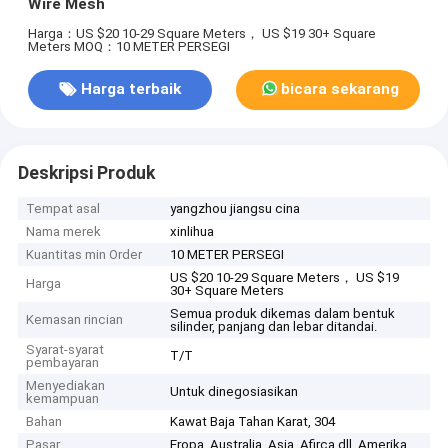
Wire Mesh
Harga：US $20 10-29 Square Meters， US $19 30+ Square
Meters
MOQ：10 METER PERSEGI
Harga terbaik
bicara sekarang
Deskripsi Produk
Tempat asal
yangzhou jiangsu cina
Nama merek
xinlihua
Kuantitas min Order
10 METER PERSEGI
US $20 10-29 Square Meters， US $19
Harga
30+ Square Meters
Semua produk dikemas dalam bentuk
Kemasan rincian
silinder, panjang dan lebar ditandai.
Syarat-syarat
T/T
pembayaran
Menyediakan
Untuk dinegosiasikan
kemampuan
Bahan
Kawat Baja Tahan Karat, 304
Pasar
Eropa, Australia, Asia, Afirca dll, Amerika