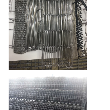
Sabuk Konveyor Sarang Lebah
Pelat Rantai Konveyor
Sabuk Jala Fotovoltaik Surya
Sabuk Jaring Rantai
Sabuk Pembeku Spiral
Sabuk Konveyor Oven