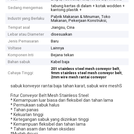
tabung kertas di dalam + kotak wodden +
Sedang mengemas
kantong plastik +
Pabrik Makanan & Minuman, Toko
Industri yang Berlaku
Makanan, Pekerjaan Konstruksi,
Tempat asal
Jiangsu, Cina
Lebar atau Diameter
disesuaikan
Jenis Pemasaran
Baru
Voltase
Lainnya
Komponen Inti
Bejana tekan
Bahan sabuk
Kabel baja
,
201 stainless steel mesh conveyor belt
Cahaya Tinggi:
,
9mm stainless steel mesh conveyor belt
2mm wire mesh rantai conveyor
sabuk konveyor rantai baja tahan karat, sabuk wire meshS
Fitur Conveyor Belt Mesh Stainless Steel:
* Kemampuan luar biasa dari fleksibel dan tahan lama
* Permukaan sabuk halus
* Tahan panas
* Kekuatan tinggi
* Ketegangan sabuk yang diizinkan tinggi
* Kemampuan fleksibel dan tahan lama
* Tahan asam dan tahan oksidasi
*Mudah dicuci