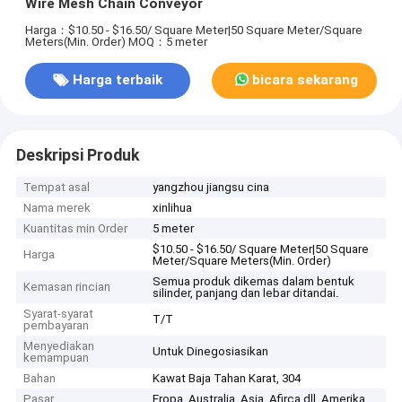
Wire Mesh Chain Conveyor
Harga：$10.50 - $16.50/ Square Meter|50 Square Meter/Square
Meters(Min. Order)
MOQ：5 meter
Harga terbaik
bicara sekarang
Deskripsi Produk
Tempat asal
yangzhou jiangsu cina
Nama merek
xinlihua
Kuantitas min Order
5 meter
$10.50 - $16.50/ Square Meter|50 Square
Harga
Meter/Square Meters(Min. Order)
Semua produk dikemas dalam bentuk
Kemasan rincian
silinder, panjang dan lebar ditandai.
Syarat-syarat
T/T
pembayaran
Menyediakan
Untuk Dinegosiasikan
kemampuan
Bahan
Kawat Baja Tahan Karat, 304
Pasar
Eropa, Australia, Asia, Afirca dll, Amerika