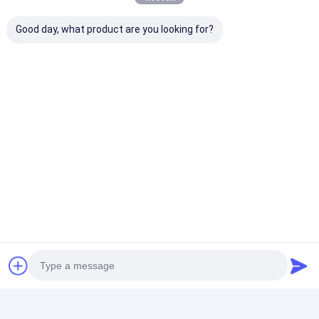
Good day, what product are you looking for?
Dapatkan Harga Terbaik Untuk
304 201 Stainless Steel
Mesh Conveyor Belt 2mm
Wire Mesh Chain
Conveyor
mengobrol
Rekomendasi Produk