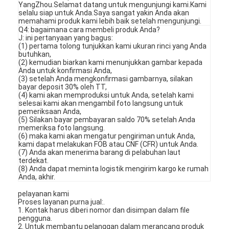
YangZhou.Selamat datang untuk mengunjungi kami.Kami
selalu siap untuk Anda.Saya sangat yakin Anda akan
memahami produk kami lebih baik setelah mengunjungi.
Q4: bagaimana cara membeli produk Anda?
J: ini pertanyaan yang bagus:
(1) pertama tolong tunjukkan kami ukuran rinci yang Anda
butuhkan,
(2) kemudian biarkan kami menunjukkan gambar kepada
Anda untuk konfirmasi Anda,
(3) setelah Anda mengkonfirmasi gambarnya, silakan
bayar deposit 30% oleh TT,
(4) kami akan memproduksi untuk Anda, setelah kami
selesai kami akan mengambil foto langsung untuk
pemeriksaan Anda,
(5) Silakan bayar pembayaran saldo 70% setelah Anda
memeriksa foto langsung.
(6) maka kami akan mengatur pengiriman untuk Anda,
kami dapat melakukan FOB atau CNF (CFR) untuk Anda.
(7) Anda akan menerima barang di pelabuhan laut
terdekat.
(8) Anda dapat meminta logistik mengirim kargo ke rumah
Anda, akhir.
pelayanan kami
Proses layanan purna jual:.
1. Kontak harus diberi nomor dan disimpan dalam file
pengguna.
2. Untuk membantu pelanggan dalam merancang produk