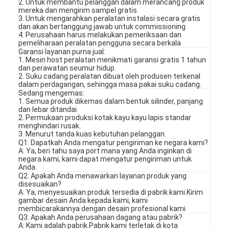
2. Untuk membantu pelanggan dalam merancang produk
mereka dan mengirim sampel gratis.
3. Untuk mengarahkan peralatan instalasi secara gratis
dan akan bertanggung jawab untuk commissioning
4. Perusahaan harus melakukan pemeriksaan dan
pemeliharaan peralatan pengguna secara berkala
Garansi layanan purna jual:
1. Mesin host peralatan menikmati garansi gratis 1 tahun
dan perawatan seumur hidup.
2. Suku cadang peralatan dibuat oleh produsen terkenal
dalam perdagangan, sehingga masa pakai suku cadang.
Sedang mengemas:
1. Semua produk dikemas dalam bentuk silinder, panjang
dan lebar ditandai.
2. Permukaan produksi kotak kayu kayu lapis standar
menghindari rusak.
3. Menurut tanda kuas kebutuhan pelanggan.
Q1: Dapatkah Anda mengatur pengiriman ke negara kami?
A: Ya, beri tahu saya port mana yang Anda inginkan di
negara kami, kami dapat mengatur pengiriman untuk
Anda.
Q2: Apakah Anda menawarkan layanan produk yang
disesuaikan?
A: Ya, menyesuaikan produk tersedia di pabrik kami.Kirim
gambar desain Anda kepada kami, kami
membicarakannya dengan desain profesional kami
Q3: Apakah Anda perusahaan dagang atau pabrik?
A: Kami adalah pabrik.Pabrik kami terletak di kota