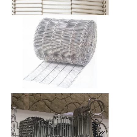
Wisata pabrik
Kontrol kualitas
Hubungi kami
Berita
Semua Kasus
Sabuk jaring baja tahan karat
Jaring Kawat Spiral
Wire Mesh Suhu Tinggi
Sabuk Jala Makanan