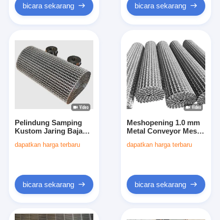
Otomatisasi Konveyor
bicara sekarang
bicara sekarang
Pelindung Samping
Meshopening 1.0 mm
Kustom Jaring Baja
Metal Conveyor Mesh
Tahan Karat Sabuk
Belt Diperbuat Dengan
dapatkan harga terbaru
dapatkan harga terbaru
yang Dapat
Menggunakan Kawat
Disesuaikan Panjang
Baja Cocok Untuk
Sabuk yang Dapat
Lingkungan Operasi
Disesuaikan Lebar
Berkelanjutan
atau Diameter yang
bicara sekarang
bicara sekarang
Dapat Disesuaikan
Cocok untuk Proses
Perlakuan Panas