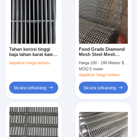
Tahan korosi tinggi
Food Grade Diamond
baja tahan karat kawat
Mesh Steel Mesh
sabuk Mesh
lembar Conveyor Belt
dapatkan harga terbaru
Harga:
100 - 199 Meters $40.00， 200 - 999 Meters $39.00， >=1000 Meters $35.00
Pembukaan 1.0 mm
Untuk Oven
MOQ:
5 meter
Dirancang untuk
aplikasi industri
dapatkan harga terbaru
jangka panjang
bicara sekarang
bicara sekarang
Rumah
Produk
Tentang kita