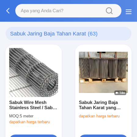
Sabuk Jaring Baja Tahan Karat
(63)
Sabuk Wire Mesh
Sabuk Jaring Baja
Stainless Steel / Sabuk
Tahan Karat yang
Wire Mesh / Sabuk
Dipoles Lebar
MOQ:
5 meter
dapatkan harga terbaru
Kawat / Belt Konveyor
Disesuaikan Bahan
dapatkan harga terbaru
/
Kawat Baja Digunakan
dalam Industri
Pengemasan dan