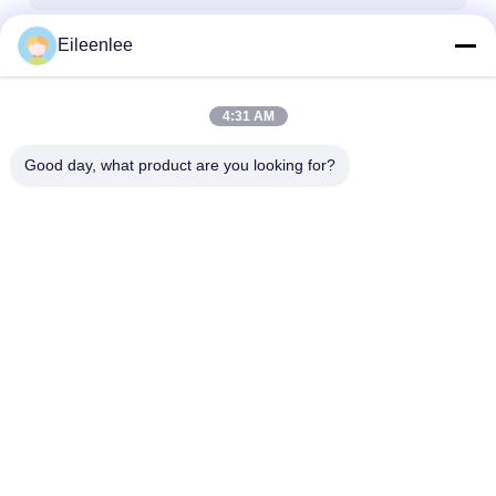
Eileenlee
Terus
4:31 AM
Kategori Kami
Good day, what product are you looking for?
Sabuk jaring baja
Jaring Kawat Spiral
Wire Mesh Suh
tahan karat
Tinggi
Rumah
Tentang kita
Hubungi kami
Desktop Site
Sitemap
Privacy Policy