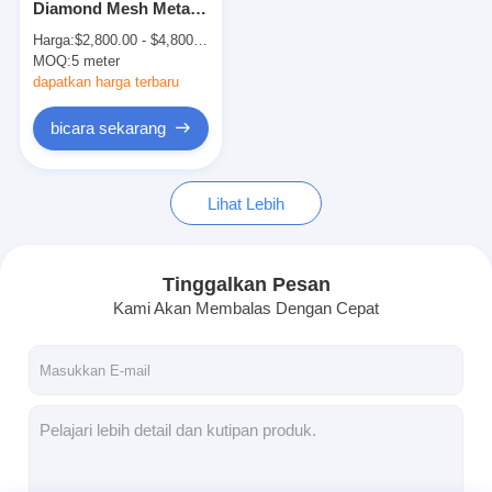
Diamond Mesh Metal
Sabuk Konveyor Sarang Lebah
Sheet Wire Untuk
Harga:
$2,800.00 - $4,800.00/ Ton|1 Ton/Tons(Min. Order)
Conveyor Belt
MOQ:
Pelat Rantai Konveyor
5 meter
dapatkan harga terbaru
Sabuk Jala Fotovoltaik Surya
bicara sekarang
Sabuk Jaring Rantai
Lihat Lebih
Sabuk Pembeku Spiral
Sabuk Konveyor Oven
Tinggalkan Pesan
Kami Akan Membalas Dengan Cepat