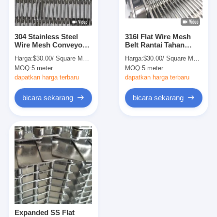
Wisata pabrik
Kontrol kualitas
304 Stainless Steel
316l Flat Wire Mesh
Wire Mesh Conveyor
Belt Rantai Tahan
Hubungi kami
Belt Rantai Interlock
Suhu Wire Mesh
Harga:
$30.00/ Square Meter 50 Square Meters(Min. Order)
Harga:
$30.00/ Square Meter 50 Square Meters(Min. Order)
MOQ:
5 meter
MOQ:
5 meter
Berita
dapatkan harga terbaru
dapatkan harga terbaru
Semua Kasus
bicara sekarang
bicara sekarang
Sabuk jaring baja tahan karat
Jaring Kawat Spiral
Wire Mesh Suhu Tinggi
Sabuk Jala Makanan
Expanded SS Flat