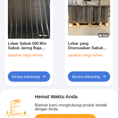
Lebar Sabuk 500 Mm
Lebar yang
Sabuk Jaring Baja
Disesuaikan Sabuk
Industri Lebar Kustom
Konveyor Stainless
dapatkan harga terbaru
dapatkan harga terbaru
Dibuat dari Bahan
Steel Pitch Spiral
Tahan Lama untuk
Solusi Penanganan
Industri Jangka
Material Industri Tahan
Panjang
Lama yang
Disesuaikan
bicara sekarang
bicara sekarang
Hemat Waktu Anda
Biarkan kami menghubungi produk terbaik
dengan Anda.