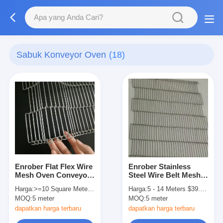
Sabuk Konveyor Oven
(18)
Enrober Flat Flex Wire
Enrober Stainless
Mesh Oven Conveyor
Steel Wire Belt Mesh
Belt Untuk Peralatan
Untuk Konveyor
Harga:
>=10 Square Meters $12.50
Harga:
5 - 14 Meters $39.50， 15 - 29 Meters $36.50， 30 - 99 Meters $28.60， >=100 Meters $23.80
Makanan
Industri Makanan
MOQ:
5 meter
MOQ:
5 meter
dapatkan harga terbaru
dapatkan harga terbaru