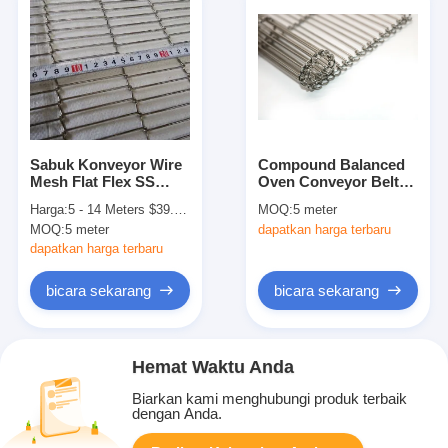
Sabuk Konveyor Wire
Compound Balanced
Mesh Flat Flex SS
Oven Conveyor Belt
Ringan Untuk
Mesh Metal
Harga:
5 - 14 Meters $39.50， 15 - 29 Meters $36.50， 30 - 99 Meters $28.60， >=100 Meters $23.80
MOQ:
5 meter
Pengolahan Makanan
MOQ:
5 meter
dapatkan harga terbaru
dapatkan harga terbaru
bicara sekarang
bicara sekarang
Hemat Waktu Anda
Biarkan kami menghubungi produk terbaik
dengan Anda.