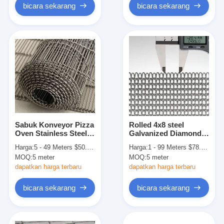
bicara sekarang
bicara sekarang
Sabuk Konveyor Pizza
Rolled 4x8 steel
Oven Stainless Steel
Galvanized Diamond
Wire Mesh
Mesh Wire Conveyor
Harga:
5 - 49 Meters $50.00， 50 - 199 Meters $40.00， 200 - 499 Meters $30.00， >=500 Meters $20.00
Harga:
1 - 99 Meters $78.60， 100 - 499 Meters $75.80， >=500 Meters $72.50
Belts Untuk Kue
MOQ:
5 meter
MOQ:
5 meter
Biskuit
dapatkan harga terbaru
dapatkan harga terbaru
bicara sekarang
bicara sekarang