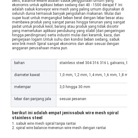
belts, Balance weave adalah sabuk penggunaan umum yang 
ekonomis untuk aplikasi beban sedang dari 40 - 1500 derajat F. Ini 
adalah sabuk konveyor wire mesh yang paling umum digunakan di 
seluruh dunia termasuk banyak pengolahan makanan. Mulai dari 
super kuat untuk mengangkut beban berat dengan lebar besar atau 
membawa produk yang sangat panas hingga tenunan yang sangat 
padat untuk produk kecil, barang atau produk yang tidak disortir 
yang memerlukan aplikasi pendukung yang stabil (dari pengeringan 
hingga pendinginan) serta industri mulai dari keramik, kaca, dan 
pengerjaan logam.Untuk suhu dan kondisi beban sedang, sabuk 
wire link mesh Spiral sangat ekonomis dan akan sesuai dengan 
anggaran perusahaan mana pun.
bahan
stainless steel 304 316 316 L galvanis, baja, ba
diameter kawat
1,0 mm, 1,2 mm, 1,4 mm, 1,6 mm, 1,8 mm, 2,0
melempar
3,0 hingga 30 mm
lebar dan panjang jala
sesuai pesanan
berikut ini adalah empat jenis
sabuk wire mesh spiral 
stainless steel
1. sabuk wire mesh spiral tanpa rantai
2. spiral wire balance menenun wire mesh dengan rantai