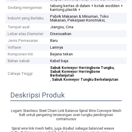
tabung kertas di dalam + kotak wodden +
Sedang mengemas
kantong plastik +
Pabrik Makanan & Minuman, Toko
Industri yang Berlaku
Makanan, Pekerjaan Konstruksi,
Tempat asal
Jiangsu, Cina
Lebar atau Diameter
Disesuaikan
Jenis Pemasaran
Baru
Voltase
Lainnya
Komponen Inti
Bejana tekan
Bahan sabuk
Kabel baja
,
Sabuk Konveyor Herringbone Tungku
Sabuk Konveyor Herringbone
Cahaya Tinggi:
Berkelanjutan
,
Sabuk Konveyor Tungku Berkelanjutan
Deskripsi Produk
Logam Stainless Steel Chain Link Balance Spiral Wire Conveyor Mesh
Belt untuk pengering terowongan oven tungku pendinginan
containuous
Spiral wire link mesh belts, juga disebut sebagai balanced weave 