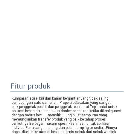
Fitur produk
Kumparan spiral kiri dan kanan bergantian
yang tidak saling 
berhubungan satu sama lain
.Properti pelacakan yang sangat 
baik.penggerak positif dan penggerak tepi rantai.Tepi rantai untuk 
aplikasi beban berat.Lari lurus dan
benar
.
bahkan ketika dikonfigurasi 
dengan radius kecil — memiliki ujung bulat sempurna yang 
memungkinkan transfer produk yang baik ke tahap proses 
berikutnya.
Berbagai macam spesifikasi mesh untuk aplikasi 
individu.Penerbangan silang dan pelat samping tersedia, t
Pinnya 
dapat ditekuk ke atas di beberapa jenis sabuk dari sabuk wirelink 