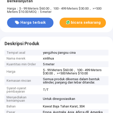
Berkelanjutan
Harga：5 - 99 Meters $60.00， 100 - 499 Meters $30.00， >=500
Meters $10.00
MOQ：5 meter
Harga terbaik
bicara sekarang
Deskripsi Produk
Tempat asal
yangzhou jiangsu cina
Nama merek
xinlihua
Kuantitas min Order
5 meter
5 - 99 Meters $60.00， 100 - 499 Meters
Harga
$30.00， >=500 Meters $10.00
Semua produk dikemas dalam bentuk
Kemasan rincian
silinder, panjang dan lebar ditandai.
Syarat-syarat
T/T
pembayaran
Menyediakan
Untuk dinegosiasikan
kemampuan
Bahan
Kawat Baja Tahan Karat, 304
Pasar
Eropa, Australia, Asia, Afirca dll, Amerika