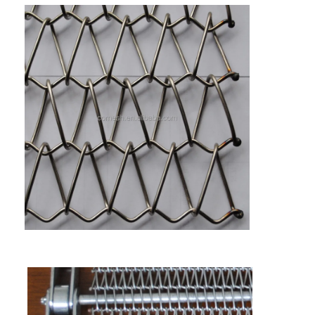
Wisata pabrik
Kontrol kualitas
Hubungi kami
Berita
Semua Kasus
Sabuk jaring baja tahan karat
Jaring Kawat Spiral
Wire Mesh Suhu Tinggi
Sabuk Jala Makanan