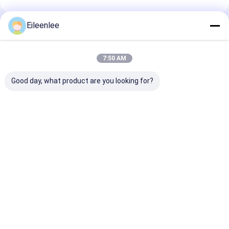
Eileenlee
Rekomendasi Produk
7:50 AM
Good day, what product are you looking for?
Rantai Sabuk
OEM SS304
316 SS Mesh S
Konveyor Coklat
Herringbone
Sabuk Konveyo
Buah Ketahanan
Conveyor Belt
Telur Ayam
Korosi yang
Makanan Aman
Disesuaikan
Harga terbaik
Harga terbaik
Harga terb
Didorong
Rumah
Tentang
Hubungi
Desktop
kita
kami
Site
Sitemap
Privacy Policy