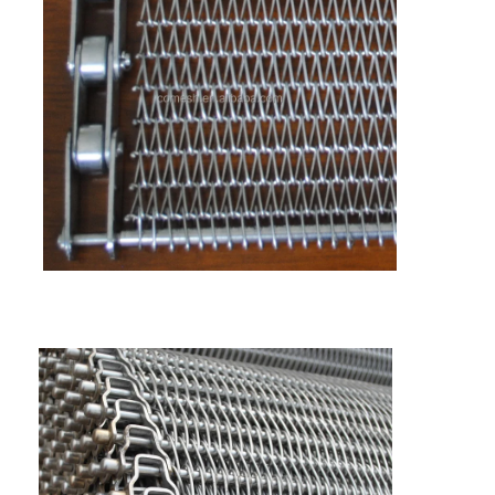
Sabuk Konveyor Sarang Lebah
Pelat Rantai Konveyor
Sabuk Jala Fotovoltaik Surya
Sabuk Jaring Rantai
Sabuk Pembeku Spiral
Sabuk Konveyor Oven