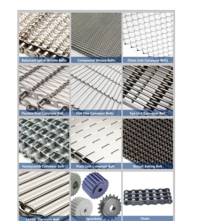
Sabuk Konveyor Sarang Lebah
Pelat Rantai Konveyor
Sabuk Jala Fotovoltaik Surya
Sabuk Jaring Rantai
Sabuk Pembeku Spiral
Sabuk Konveyor Oven