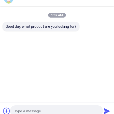
Rekomendasi Produk
1:32 AM
Good day, what product are you looking for?
Sabuk Konveyor
Kacang Kacang
Balanced Wea
Sarang Lebah Logam
Spiral Wire Mesh
Conveyor guar
Stainless Steel OEM
Drying Conveyor Belt
Flex Belt 80Mi
Stainless Steel
Nickel Wire
Harga terbaik
Harga terbaik
Harga terb
Rumah
Tentang
Hubungi
Desktop
kita
kami
Site
Sitemap
Privacy Policy
Kualitas
Sabuk jaring baja tahan karat
Pabrik cina.Copyright © 2025
Yangzhou Xinlihua Mesh Belt Factory. All Rights Reserved.