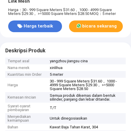
Link Mesh
Harga：30 - 999 Square Meters $31.60， 1000 - 4999 Square
Meters $29.30， >=5000 Square Meters $28.50
MOQ：5 meter
Harga terbaik
bicara sekarang
Deskripsi Produk
Tempat asal
yangzhou jiangsu cina
Nama merek
xinlihua
Kuantitas min Order
5 meter
30 - 999 Square Meters $31.60， 1000 -
Harga
4999 Square Meters $29.30， >=5000
Square Meters $28.50
Semua produk dikemas dalam bentuk
Kemasan rincian
silinder, panjang dan lebar ditandai.
Syarat-syarat
T/T
pembayaran
Menyediakan
Untuk dinegosiasikan
kemampuan
Bahan
Kawat Baja Tahan Karat, 304