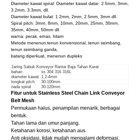
Diameter kawat spiral: Diameter kawat datar: 2.5mm, 3mm,
3.2mm, 3.3mm, dll.
Diameter kawat bulat: 1.2mm, 2mm, 2.5mm, 3mm dll.
Spiral pitch: 3mm, 8mm, 10mm, 20mm, 25mm, 30mm,
35mm, 40mm, 50mm dll
warna: perak, emas, hitam
Metode menenun:
tenun konvensional, tenun seimbang,
tenun seimbang ganda,
batang diperkuat, menenun dupleks
Jaring Sabuk Konveyor Rantai Baja Tahan Karat
bahan
ss 304 316 316L
diameter kawat
1.2-4mm
tongkat pitch
30-100mm
nada spiral
30-120mm
Fitur untuk Stainless Steel Chain Link Conveyor
Belt Mesh
Permukaan halus, penampilan menarik, berbagai
bentuk.
Tahan lama dan umur panjang.
Ketahanan korosi, ketahanan aus.
Anti oksidasi, tidak mudah mengalami deformasi.