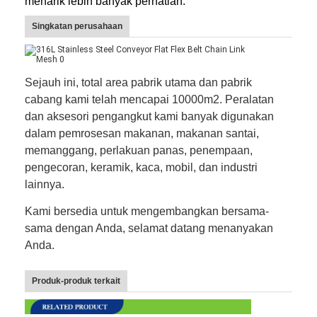
menarik lebih banyak perhatian.
Wisata pabrik
Singkatan perusahaan
Kontrol kualitas
Hubungi kami
Sejauh ini, total area pabrik utama dan pabrik
cabang kami telah mencapai 10000m2. Peralatan
Berita
dan aksesori pengangkut kami banyak digunakan
dalam pemrosesan makanan, makanan santai,
Semua Kasus
memanggang, perlakuan panas, penempaan,
pengecoran, keramik, kaca, mobil, dan industri
lainnya.
Sabuk jaring baja tahan karat
Kami bersedia untuk mengembangkan bersama-
sama dengan Anda, selamat datang menanyakan
Jaring Kawat Spiral
Anda.
Wire Mesh Suhu Tinggi
Produk-produk terkait
Sabuk Jala Makanan