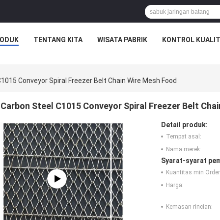
ODUK
TENTANG KITA
WISATA PABRIK
KONTROL KUALI
C1015 Conveyor Spiral Freezer Belt Chain Wire Mesh Food
Carbon Steel C1015 Conveyor Spiral Freezer Belt Cha
Detail produk:
Tempat asal:
Nama merek:
Syarat-syarat pe
Kuantitas min Order
Harga:
Kemasan rincian: