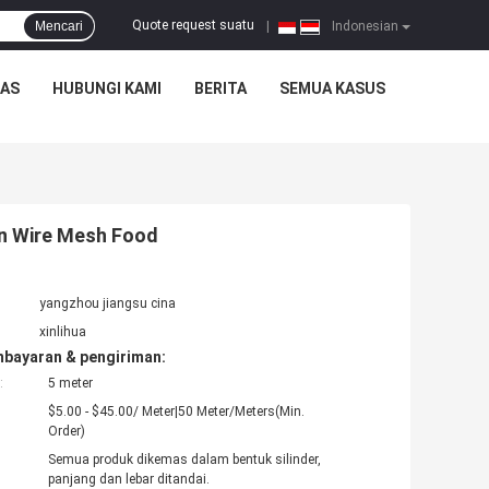
Quote request suatu
Mencari
|
Indonesian
TAS
HUBUNGI KAMI
BERITA
SEMUA KASUS
in Wire Mesh Food
yangzhou jiangsu cina
xinlihua
mbayaran & pengiriman:
:
5 meter
$5.00 - $45.00/ Meter|50 Meter/Meters(Min.
Order)
Semua produk dikemas dalam bentuk silinder,
panjang dan lebar ditandai.