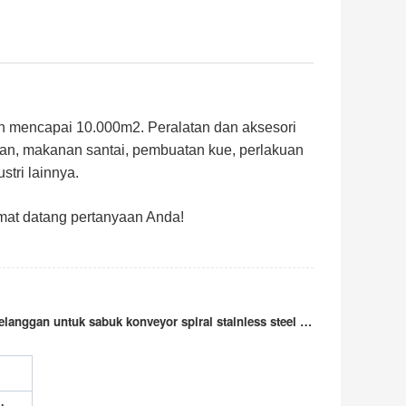
lah mencapai 10.000m2. Peralatan dan aksesori
n, makanan santai, pembuatan kue, perlakuan
tri lainnya.
at datang pertanyaan Anda!
Kotak kayu, karton, atau sesuai dengan kebutuhan pelanggan untuk sabuk konveyor spiral stainless steel untuk mesin pengangkut