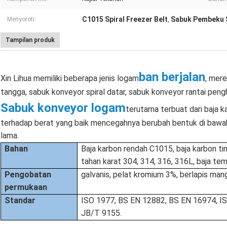
C1015 Spiral Freezer Belt
Sabuk Pembeku S
Menyoroti:
,
Tampilan produk
ban berjalan
Xin Lihua memiliki beberapa jenis logam
, mer
tangga, sabuk konveyor spiral datar, sabuk konveyor rantai pen
Sabuk konveyor logam
terutama terbuat dari baja k
terhadap berat yang baik mencegahnya berubah bentuk di bawah
lama.
Bahan
Baja karbon rendah C1015, baja karbon ti
tahan karat 304, 314, 316, 316L, baja te
Pengobatan
galvanis, pelat kromium 3%, berlapis man
permukaan
Standar
ISO 1977, BS EN 12882, BS EN 16974, IS
JB/T 9155.