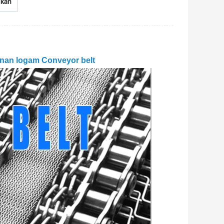
ikan
anan logam Conveyor belt