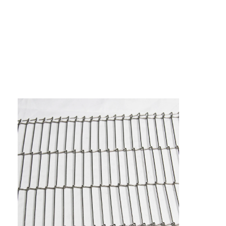
Wisata pabrik
Kontrol kualitas
Hubungi kami
Berita
Semua Kasus
Sabuk jaring baja tahan karat
Jaring Kawat Spiral
Wire Mesh Suhu Tinggi
Sabuk Jala Makanan