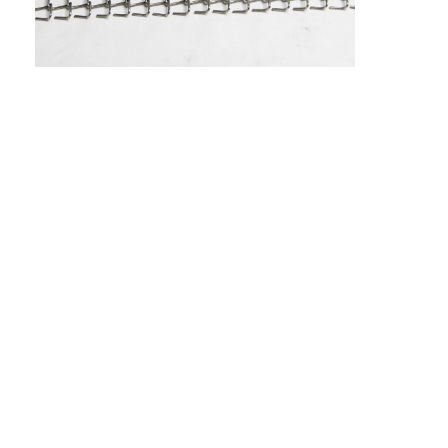
Sabuk Konveyor Sarang Lebah
Pelat Rantai Konveyor
Sabuk Jala Fotovoltaik Surya
Sabuk Jaring Rantai
Sabuk Pembeku Spiral
Sabuk Konveyor Oven