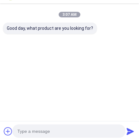
3:07 AM
Good day, what product are you looking for?
Sabuk Konveyor
Flat Chain Link Oven
Flat Flex SS30
Pizza Oven Stainless
Conveyor Belt Iron
Oven Conveyor
Steel Wire Mesh
Mesh Untuk Industri
Wire Mesh
Pengolahan
Makanan
Harga terbaik
Harga terbaik
Harga terb
Rumah
Tentang
Hubungi
Desktop
kita
kami
Site
Sitemap
Privacy Policy
Kualitas
Sabuk jaring baja tahan karat
Pabrik cina.Copyright © 2025
Yangzhou Xinlihua Mesh Belt Factory. All Rights Reserved.