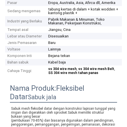
Pasar
Eropa, Australia, Asia, Afirca dll, Amerika
tabung kertas di dalam + kotak wodden +
Sedang mengemas
kantong plastik +
Pabrik Makanan & Minuman, Toko
Industri yang Berlaku
Makanan, Pekerjaan Konstruksi,
Tempat asal
Jiangsu, Cina
Lebar atau Diameter
Disesuaikan
Jenis Pemasaran
Baru
Voltase
Lainnya
Komponen Inti
Bejana tekan
Bahan sabuk
Kabel baja
,
,
ss 304 wire mesh
ss 304 wire mesh Belt
Cahaya Tinggi:
SS 304 wire mesh tahan panas
Nama Produk:
Fleksibel
Datar
Sabuk jala
Sabuk mesh fleksibel datar dengan konstruksi lapisan tunggal yang 
ringan dan digerakkan oleh sprocket.Sabuk memiliki struktur 
bukaan yang besar
(pembukaan 70-85%) dan biasanya digunakan dalam pendinginan, 
penggorengan, pemanggangan, pengeringan, pemanasan, dekorasi 