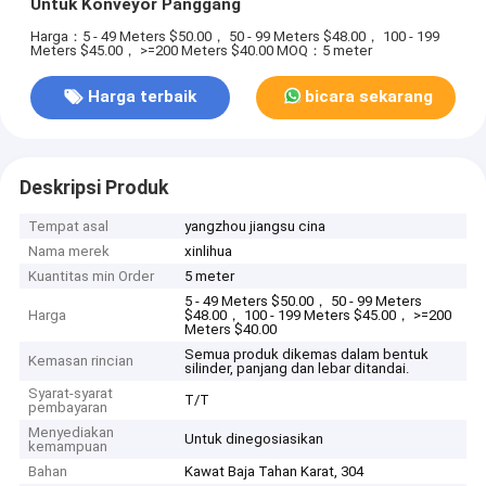
Untuk Konveyor Panggang
Harga：5 - 49 Meters $50.00， 50 - 99 Meters $48.00， 100 - 199
Meters $45.00， >=200 Meters $40.00
MOQ：5 meter
Harga terbaik
bicara sekarang
Deskripsi Produk
Tempat asal
yangzhou jiangsu cina
Nama merek
xinlihua
Kuantitas min Order
5 meter
5 - 49 Meters $50.00， 50 - 99 Meters
Harga
$48.00， 100 - 199 Meters $45.00， >=200
Meters $40.00
Semua produk dikemas dalam bentuk
Kemasan rincian
silinder, panjang dan lebar ditandai.
Syarat-syarat
T/T
pembayaran
Menyediakan
Untuk dinegosiasikan
kemampuan
Bahan
Kawat Baja Tahan Karat, 304