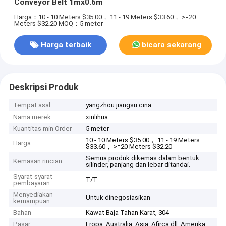
Conveyor Belt 1mx0.6m
Harga：10 - 10 Meters $35.00， 11 - 19 Meters $33.60， >=20
Meters $32.20
MOQ：5 meter
Harga terbaik
bicara sekarang
Deskripsi Produk
Tempat asal
yangzhou jiangsu cina
Nama merek
xinlihua
Kuantitas min Order
5 meter
10 - 10 Meters $35.00， 11 - 19 Meters
Harga
$33.60， >=20 Meters $32.20
Semua produk dikemas dalam bentuk
Kemasan rincian
silinder, panjang dan lebar ditandai.
Syarat-syarat
T/T
pembayaran
Menyediakan
Untuk dinegosiasikan
kemampuan
Bahan
Kawat Baja Tahan Karat, 304
Pasar
Eropa, Australia, Asia, Afirca dll, Amerika