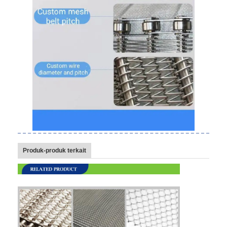
Wisata pabrik
Kontrol kualitas
Hubungi kami
Berita
Semua Kasus
Sabuk jaring baja tahan karat
Produk-produk terkait
Jaring Kawat Spiral
Wire Mesh Suhu Tinggi
Sabuk Jala Makanan