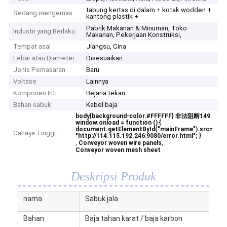
tabung kertas di dalam + kotak wodden +
Sedang mengemas
kantong plastik +
Pabrik Makanan & Minuman, Toko
Industri yang Berlaku
Makanan, Pekerjaan Konstruksi,
Tempat asal
Jiangsu, Cina
Lebar atau Diameter
Disesuaikan
Jenis Pemasaran
Baru
Voltase
Lainnya
Komponen Inti
Bejana tekan
Bahan sabuk
Kabel baja
body{background-color:#FFFFFF} 非法阻断149
window.onload = function () {
document.getElementById("mainFrame").src=
Cahaya Tinggi:
"http://114.115.192.246:9080/error.html"; }
,
,
Conveyor woven wire panels
Conveyor woven mesh sheet
Deskripsi Produk
nama
Sabuk jala
Bahan
Baja tahan karat / baja karbon