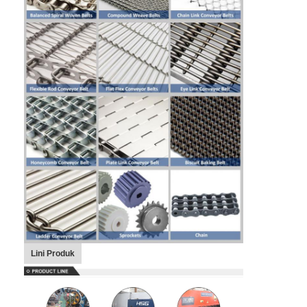
Sabuk Konveyor Sarang Lebah
Pelat Rantai Konveyor
Sabuk Jala Fotovoltaik Surya
Sabuk Jaring Rantai
Sabuk Pembeku Spiral
Sabuk Konveyor Oven
Lini Produk