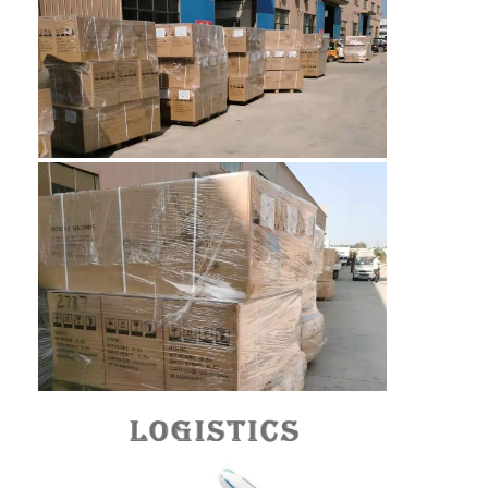
Sabuk Konveyor Sarang Lebah
Pelat Rantai Konveyor
Sabuk Jala Fotovoltaik Surya
Sabuk Jaring Rantai
Sabuk Pembeku Spiral
Sabuk Konveyor Oven