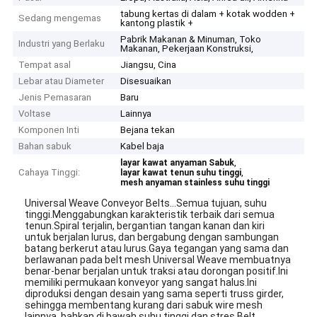
tabung kertas di dalam + kotak wodden +
Sedang mengemas
kantong plastik +
Pabrik Makanan & Minuman, Toko
Industri yang Berlaku
Makanan, Pekerjaan Konstruksi,
Tempat asal
Jiangsu, Cina
Lebar atau Diameter
Disesuaikan
Jenis Pemasaran
Baru
Voltase
Lainnya
Komponen Inti
Bejana tekan
Bahan sabuk
Kabel baja
,
layar kawat anyaman Sabuk
Cahaya Tinggi:
,
layar kawat tenun suhu tinggi
mesh anyaman stainless suhu tinggi
Universal Weave Conveyor Belts...Semua tujuan, suhu
tinggi.Menggabungkan karakteristik terbaik dari semua
tenun.Spiral terjalin, bergantian tangan kanan dan kiri
untuk berjalan lurus, dan bergabung dengan sambungan
batang berkerut atau lurus.Gaya tegangan yang sama dan
berlawanan pada belt mesh Universal Weave membuatnya
benar-benar berjalan untuk traksi atau dorongan positif.Ini
memiliki permukaan konveyor yang sangat halus.Ini
diproduksi dengan desain yang sama seperti truss girder,
sehingga membentang kurang dari sabuk wire mesh
lainnya, bahkan di bawah suhu tinggi dan stres.Belt