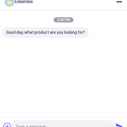
Eileenlee
Rekomendasi Produk
3:35 PM
Good day, what product are you looking for?
Carbon Steel C1015
Metal Conveyor
Gulungan mes
Conveyor Spiral
Spiral Freezer Belt
rantai Stainle
Freezer Belt Chain
Stainless Steel
Steel
Wire Mesh Food
Woven Screen Mesh
menghubungk
sabuk konveyo
Harga terbaik
Harga terbaik
Harga terb
kawat untuk o
biskuit
Rumah
Tentang
Hubungi
Desktop
kita
kami
Site
Sitemap
Privacy Policy
Kualitas
Sabuk jaring baja tahan karat
Pabrik cina.Copyright © 2025
Yangzhou Xinlihua Mesh Belt Factory. All Rights Reserved.