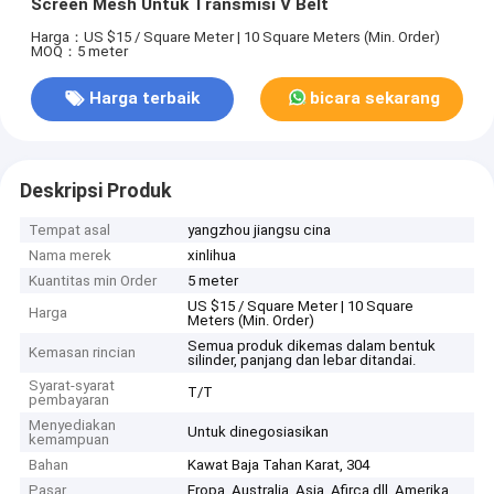
Screen Mesh Untuk Transmisi V Belt
Harga：US $15 / Square Meter | 10 Square Meters (Min. Order)
MOQ：5 meter
Harga terbaik
bicara sekarang
Deskripsi Produk
Tempat asal
yangzhou jiangsu cina
Nama merek
xinlihua
Kuantitas min Order
5 meter
US $15 / Square Meter | 10 Square
Harga
Meters (Min. Order)
Semua produk dikemas dalam bentuk
Kemasan rincian
silinder, panjang dan lebar ditandai.
Syarat-syarat
T/T
pembayaran
Menyediakan
Untuk dinegosiasikan
kemampuan
Bahan
Kawat Baja Tahan Karat, 304
Pasar
Eropa, Australia, Asia, Afirca dll, Amerika