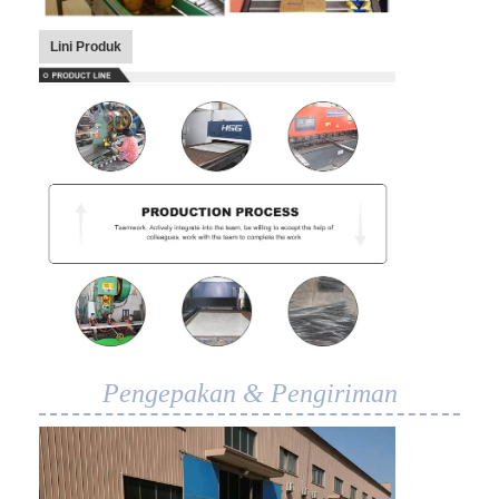
Wisata pabrik
Lini Produk
Kontrol kualitas
Hubungi kami
Berita
Semua Kasus
Sabuk jaring baja tahan karat
Jaring Kawat Spiral
Pengepakan & Pengiriman
Wire Mesh Suhu Tinggi
Sabuk Jala Makanan